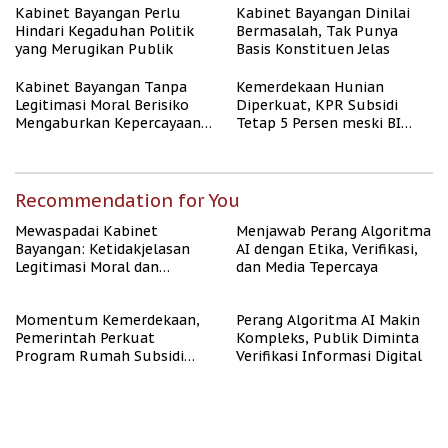
Kabinet Bayangan Perlu
Kabinet Bayangan Dinilai
Hindari Kegaduhan Politik
Bermasalah, Tak Punya
yang Merugikan Publik
Basis Konstituen Jelas
Kabinet Bayangan Tanpa
Kemerdekaan Hunian
Legitimasi Moral Berisiko
Diperkuat, KPR Subsidi
Mengaburkan Kepercayaan
Tetap 5 Persen meski BI
Publik
Rate Naik
Recommendation for You
Mewaspadai Kabinet
Menjawab Perang Algoritma
Bayangan: Ketidakjelasan
AI dengan Etika, Verifikasi,
Legitimasi Moral dan
dan Media Tepercaya
Representasi
Momentum Kemerdekaan,
Perang Algoritma AI Makin
Pemerintah Perkuat
Kompleks, Publik Diminta
Program Rumah Subsidi
Verifikasi Informasi Digital
untuk Masyarakat
Berpenghasilan Rendah