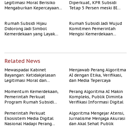
Legitimasi Moral Berisiko
Diperkuat, KPR Subsidi
Mengaburkan Kepercayaan
Tetap 5 Persen meski BI
Publik
Rate Naik
Rumah Subsidi Hijau
Rumah Subsidi Jadi Wujud
Didorong Jadi Simbol
Komitmen Pemerintah
Kemerdekaan yang Layak
Mengisi Kemerdekaan
dan Asri
dengan Kesejahteraan
Related News
Mewaspadai Kabinet
Menjawab Perang Algoritma
Bayangan: Ketidakjelasan
AI dengan Etika, Verifikasi,
Legitimasi Moral dan
dan Media Tepercaya
Representasi
Momentum Kemerdekaan,
Perang Algoritma AI Makin
Pemerintah Perkuat
Kompleks, Publik Diminta
Program Rumah Subsidi
Verifikasi Informasi Digital
untuk Masyarakat
Berpenghasilan Rendah
Pemerintah Perkuat
Algoritma Mengejar Atensi,
Ekosistem Media Digital
Jurnalisme Menjaga Akurasi
Nasional Hadapi Perang
dan Akal Sehat Publik
Algoritma AI