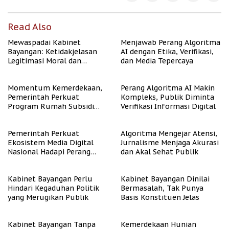
Read Also
Mewaspadai Kabinet
Menjawab Perang Algoritma
Bayangan: Ketidakjelasan
AI dengan Etika, Verifikasi,
Legitimasi Moral dan
dan Media Tepercaya
Representasi
Momentum Kemerdekaan,
Perang Algoritma AI Makin
Pemerintah Perkuat
Kompleks, Publik Diminta
Program Rumah Subsidi
Verifikasi Informasi Digital
untuk Masyarakat
Berpenghasilan Rendah
Pemerintah Perkuat
Algoritma Mengejar Atensi,
Ekosistem Media Digital
Jurnalisme Menjaga Akurasi
Nasional Hadapi Perang
dan Akal Sehat Publik
Algoritma AI
Kabinet Bayangan Perlu
Kabinet Bayangan Dinilai
Hindari Kegaduhan Politik
Bermasalah, Tak Punya
yang Merugikan Publik
Basis Konstituen Jelas
Kabinet Bayangan Tanpa
Kemerdekaan Hunian