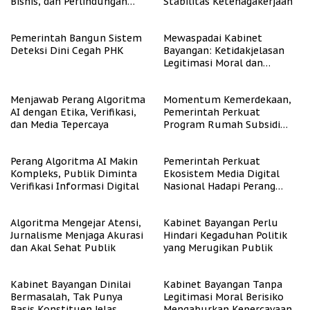
Bisnis, dan Perlindungan
Stabilitas Ketenagakerjaan
Tenaga Kerja
Pemerintah Bangun Sistem
Mewaspadai Kabinet
Deteksi Dini Cegah PHK
Bayangan: Ketidakjelasan
Legitimasi Moral dan
Representasi
Menjawab Perang Algoritma
Momentum Kemerdekaan,
AI dengan Etika, Verifikasi,
Pemerintah Perkuat
dan Media Tepercaya
Program Rumah Subsidi
untuk Masyarakat
Berpenghasilan Rendah
Perang Algoritma AI Makin
Pemerintah Perkuat
Kompleks, Publik Diminta
Ekosistem Media Digital
Verifikasi Informasi Digital
Nasional Hadapi Perang
Algoritma AI
Algoritma Mengejar Atensi,
Kabinet Bayangan Perlu
Jurnalisme Menjaga Akurasi
Hindari Kegaduhan Politik
dan Akal Sehat Publik
yang Merugikan Publik
Kabinet Bayangan Dinilai
Kabinet Bayangan Tanpa
Bermasalah, Tak Punya
Legitimasi Moral Berisiko
Basis Konstituen Jelas
Mengaburkan Kepercayaan