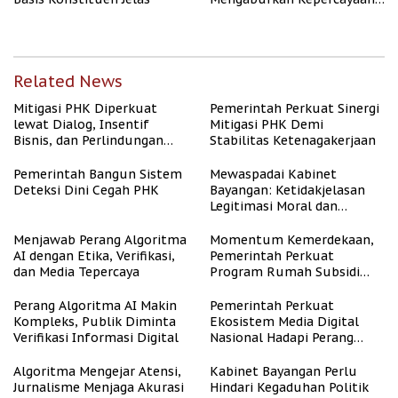
Publik
Related News
Mitigasi PHK Diperkuat
Pemerintah Perkuat Sinergi
lewat Dialog, Insentif
Mitigasi PHK Demi
Bisnis, dan Perlindungan
Stabilitas Ketenagakerjaan
Tenaga Kerja
Pemerintah Bangun Sistem
Mewaspadai Kabinet
Deteksi Dini Cegah PHK
Bayangan: Ketidakjelasan
Legitimasi Moral dan
Representasi
Menjawab Perang Algoritma
Momentum Kemerdekaan,
AI dengan Etika, Verifikasi,
Pemerintah Perkuat
dan Media Tepercaya
Program Rumah Subsidi
untuk Masyarakat
Berpenghasilan Rendah
Perang Algoritma AI Makin
Pemerintah Perkuat
Kompleks, Publik Diminta
Ekosistem Media Digital
Verifikasi Informasi Digital
Nasional Hadapi Perang
Algoritma AI
Algoritma Mengejar Atensi,
Kabinet Bayangan Perlu
Jurnalisme Menjaga Akurasi
Hindari Kegaduhan Politik