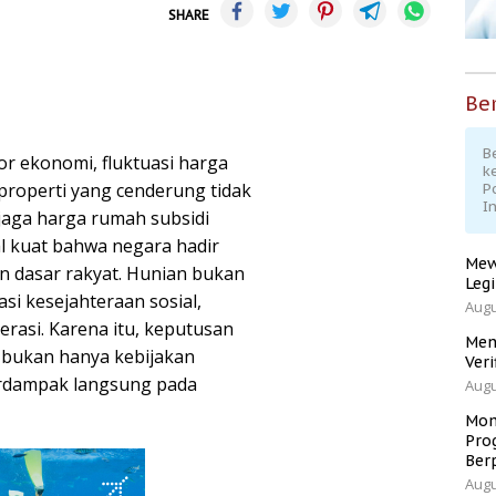
SHARE
Ber
Be
or ekonomi, fluktuasi harga
k
properti yang cenderung tidak
P
I
jaga harga rumah subsidi
al kuat bahwa negara hadir
Mew
 dasar rakyat. Hunian bukan
Leg
si kesejahteraan sosial,
Augu
erasi. Karena itu, keputusan
Men
 bukan hanya kebijakan
Veri
berdampak langsung pada
Augu
Mom
Pro
Ber
Augu