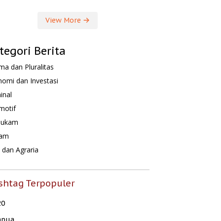
View More
tegori Berita
a dan Pluralitas
omi dan Investasi
inal
motif
hukam
am
dan Agraria
shtag Terpopuler
20
apua