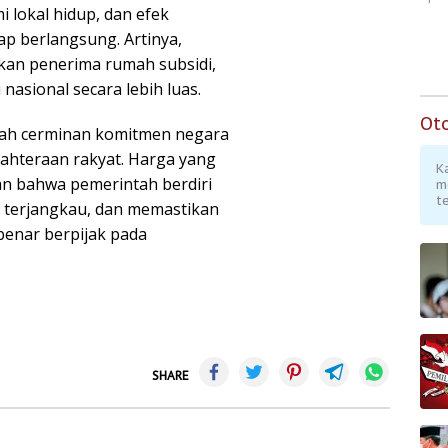
i lokal hidup, dan efek
tap berlangsung. Artinya,
kan penerima rumah subsidi,
asional secara lebih luas.
Ot
lah cerminan komitmen negara
jahteraan rakyat. Harga yang
K
an bahwa pemerintah berdiri
m
te
 terjangkau, dan memastikan
enar berpijak pada
SHARE