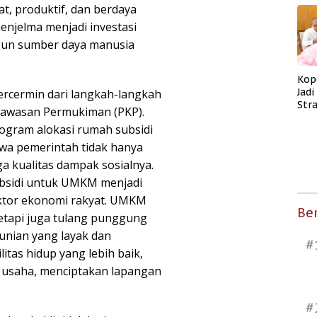
, produktif, dan berdaya
enjelma menjadi investasi
un sumber daya manusia
Kop
Jad
ercermin dari langkah-langkah
Str
Kawasan Permukiman (PKP).
Men
rogram alokasi rumah subsidi
Kes
a pemerintah tidak hanya
uga kualitas dampak sosialnya.
ubsidi untuk UMKM menjadi
ktor ekonomi rakyat. UMKM
Ber
etapi juga tulang punggung
unian yang layak dan
#
itas hidup yang lebih baik,
usaha, menciptakan lapangan
#