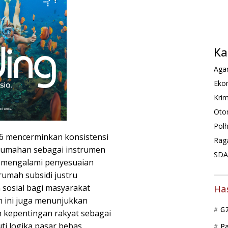
Ka
Agam
Ekon
Krim
Oto
Pol
26 mencerminkan konsistensi
Rag
rumahan sebagai instrumen
SDA 
n mengalami penyesuaian
 rumah subsidi justru
 sosial bagi masyarakat
Ha
n ini juga menunjukkan
G
kepentingan rakyat sebagai
ti logika pasar bebas.
P