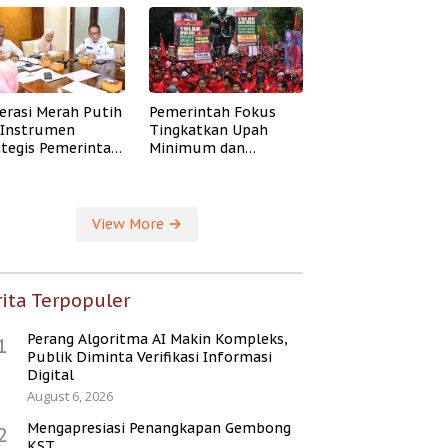
erasi Merah Putih
Pemerintah Fokus
i Instrumen
Tingkatkan Upah
ategis Pemerintah
Minimum dan
ingkatkan
Jaminan Sosial Buruh
ejahteraan Desa
View More
ita Terpopuler
Perang Algoritma AI Makin Kompleks,
1
Publik Diminta Verifikasi Informasi
Digital
August 6, 2026
Mengapresiasi Penangkapan Gembong
2
KST