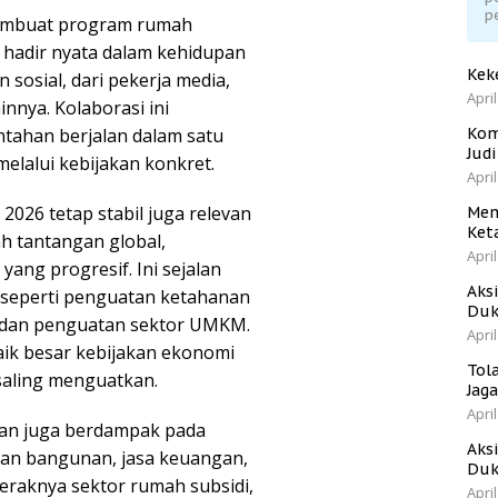
p
 membuat program rumah
Ia hadir nyata dalam kehidupan
Kek
sosial, dari pekerja media,
April
nya. Kolaborasi ini
tahan berjalan dalam satu
Kom
Jud
melalui kebijakan konkret.
April
2026 tetap stabil juga relevan
Men
Ket
ah tantangan global,
April
yang progresif. Ini sejalan
Aks
 seperti penguatan ketahanan
Duk
, dan penguatan sektor UMKM.
April
aik besar kebijakan ekonomi
Tol
saling menguatkan.
Jag
April
ahan juga berdampak pada
Aks
ahan bangunan, jasa keuangan,
Duk
eraknya sektor rumah subsidi,
April