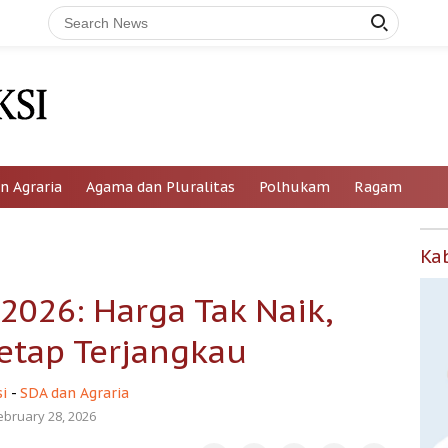
n Agraria
Agama dan Pluralitas
Polhukam
Ragam
Ka
2026: Harga Tak Naik,
etap Terjangkau
i
-
SDA dan Agraria
ebruary 28, 2026