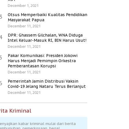
December 1, 2021
Otsus Memperbaiki Kualitas Pendidikan
3
Masyarakat Papua
December 11, 2021
DPR: Ghassem Gilchalan, WNA Diduga
4
Intel Keluar-Masuk RI, BIN Harus Usut!
December 11, 2021
Pakar Komunikasi: Presiden Jokowi
5
Harus Menjadi Pemimpin Orkestra
Pemberantasan Korupsi
December 11, 2021
Pemerintah Jamin Distribusi Vaksin
6
Covid-19 Jelang Nataru Terus Berlanjut
December 11, 2021
ita Kriminal
enyajikan kabar kriminal mulai dari berita
embunuhan, pemerkosaan, begal,