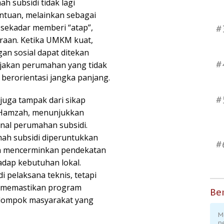
 subsidi tidak lagi
ntuan, melainkan sebagai
sekadar memberi “atap”,
#
raan. Ketika UMKM kuat,
n sosial dapat ditekan
#
bijakan perumahan yang tidak
n berorientasi jangka panjang.
#
juga tampak dari sikap
ir Hamzah, menunjukkan
nal perumahan subsidi.
mah subsidi diperuntukkan
#
an mencerminkan pendekatan
hadap kebutuhan lokal.
 pelaksana teknis, tetapi
m memastikan program
Ber
lompok masyarakat yang
M
p