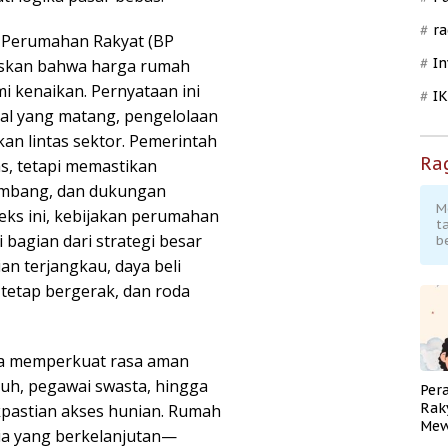
ra
 Perumahan Rakyat (BP
In
skan bahwa harga rumah
i kenaikan. Pernyataan ini
I
al yang matang, pengelolaan
akan lintas sektor. Pemerintah
Ra
as, tetapi memastikan
embang, dan dukungan
M
eks ini, kebijakan perumahan
t
 bagian dari strategi besar
b
ian terjangkau, daya beli
tetap bergerak, dan roda
uga memperkuat rasa aman
ruh, pegawai swasta, hingga
Per
Rak
kpastian akses hunian. Rumah
Mew
ia yang berkelanjutan—
Pend