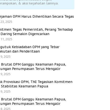
erampokan, & aksi kejahatan lainnya.
ejaman OPM Harus Dihentikan Secara Tegas
 23, 2025
itmen Tegas Pemerintah, Perang Terhadap
i Daring Semakin Digencarkan
 11, 2025
gutuk Kebiadaban OPM yang Tebar
akutan dan Penderitaan
 9, 2025
i Brutal OPM Ganggu Keamanan Papua,
ungan Penumpasan Terus Mengalir
 9, 2025
ak Provokasi OPM, TNI Tegaskan Komitmen
a Stabilitas Keamanan Papua
 9, 2025
i Brutal OPM Ganggu Keamanan Papua,
ungan Penumpasan Terus Mengalir
 8, 2025