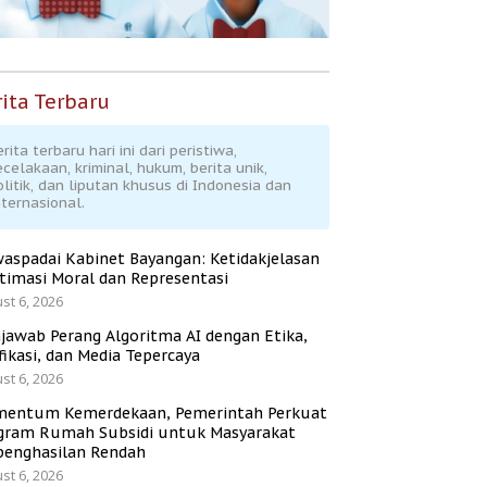
ita Terbaru
rita terbaru hari ini dari peristiwa,
ecelakaan, kriminal, hukum, berita unik,
olitik, dan liputan khusus di Indonesia dan
nternasional.
aspadai Kabinet Bayangan: Ketidakjelasan
itimasi Moral dan Representasi
st 6, 2026
jawab Perang Algoritma AI dengan Etika,
fikasi, dan Media Tepercaya
st 6, 2026
entum Kemerdekaan, Pemerintah Perkuat
gram Rumah Subsidi untuk Masyarakat
penghasilan Rendah
st 6, 2026