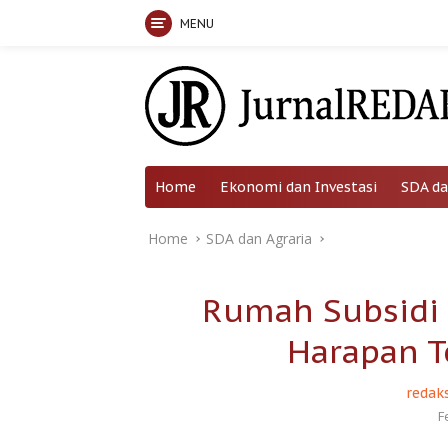
MENU
Skip
to
content
Home
Ekonomi dan Investasi
SDA da
Home
SDA dan Agraria
Rumah Subsidi 
Harapan T
redaks
F