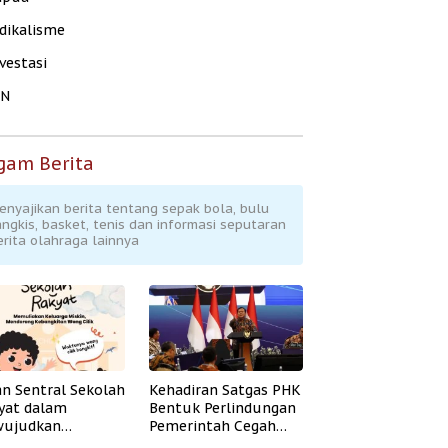
dikalisme
vestasi
KN
gam Berita
enyajikan berita tentang sepak bola, bulu
angkis, basket, tenis dan informasi seputaran
erita olahraga lainnya
an Sentral Sekolah
Kehadiran Satgas PHK
yat dalam
Bentuk Perlindungan
ujudkan
Pemerintah Cegah
idikan Inklusif
Badai PHK