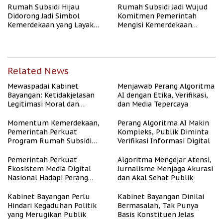
Rumah Subsidi Hijau
Rumah Subsidi Jadi Wujud
Didorong Jadi Simbol
Komitmen Pemerintah
Kemerdekaan yang Layak
Mengisi Kemerdekaan
dan Asri
dengan Kesejahteraan
Related News
Mewaspadai Kabinet
Menjawab Perang Algoritma
Bayangan: Ketidakjelasan
AI dengan Etika, Verifikasi,
Legitimasi Moral dan
dan Media Tepercaya
Representasi
Momentum Kemerdekaan,
Perang Algoritma AI Makin
Pemerintah Perkuat
Kompleks, Publik Diminta
Program Rumah Subsidi
Verifikasi Informasi Digital
untuk Masyarakat
Berpenghasilan Rendah
Pemerintah Perkuat
Algoritma Mengejar Atensi,
Ekosistem Media Digital
Jurnalisme Menjaga Akurasi
Nasional Hadapi Perang
dan Akal Sehat Publik
Algoritma AI
Kabinet Bayangan Perlu
Kabinet Bayangan Dinilai
Hindari Kegaduhan Politik
Bermasalah, Tak Punya
yang Merugikan Publik
Basis Konstituen Jelas