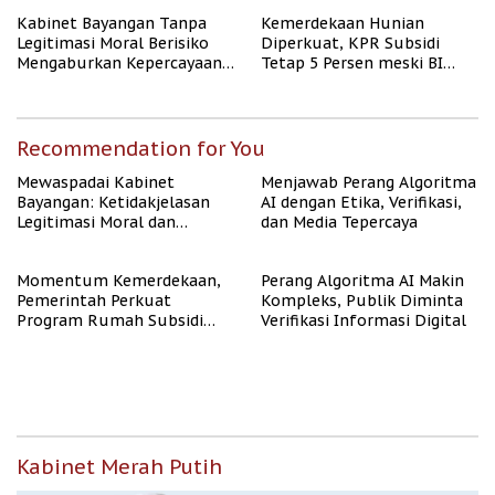
Kabinet Bayangan Tanpa
Kemerdekaan Hunian
Legitimasi Moral Berisiko
Diperkuat, KPR Subsidi
Mengaburkan Kepercayaan
Tetap 5 Persen meski BI
Publik
Rate Naik
Recommendation for You
Mewaspadai Kabinet
Menjawab Perang Algoritma
Bayangan: Ketidakjelasan
AI dengan Etika, Verifikasi,
Legitimasi Moral dan
dan Media Tepercaya
Representasi
Momentum Kemerdekaan,
Perang Algoritma AI Makin
Pemerintah Perkuat
Kompleks, Publik Diminta
Program Rumah Subsidi
Verifikasi Informasi Digital
untuk Masyarakat
Berpenghasilan Rendah
Kabinet Merah Putih