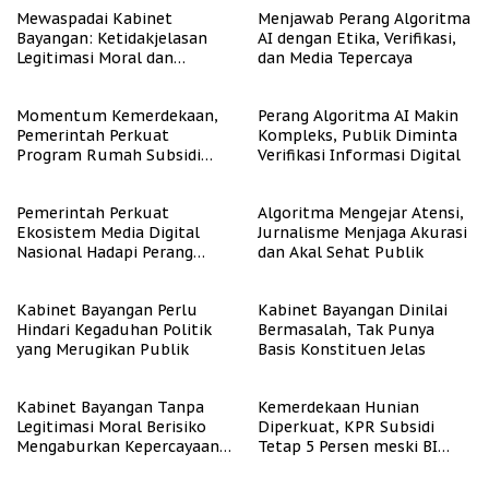
Mewaspadai Kabinet
Menjawab Perang Algoritma
Bayangan: Ketidakjelasan
AI dengan Etika, Verifikasi,
Legitimasi Moral dan
dan Media Tepercaya
Representasi
Momentum Kemerdekaan,
Perang Algoritma AI Makin
Pemerintah Perkuat
Kompleks, Publik Diminta
Program Rumah Subsidi
Verifikasi Informasi Digital
untuk Masyarakat
Berpenghasilan Rendah
Pemerintah Perkuat
Algoritma Mengejar Atensi,
Ekosistem Media Digital
Jurnalisme Menjaga Akurasi
Nasional Hadapi Perang
dan Akal Sehat Publik
Algoritma AI
Kabinet Bayangan Perlu
Kabinet Bayangan Dinilai
Hindari Kegaduhan Politik
Bermasalah, Tak Punya
yang Merugikan Publik
Basis Konstituen Jelas
Kabinet Bayangan Tanpa
Kemerdekaan Hunian
Legitimasi Moral Berisiko
Diperkuat, KPR Subsidi
Mengaburkan Kepercayaan
Tetap 5 Persen meski BI
Publik
Rate Naik