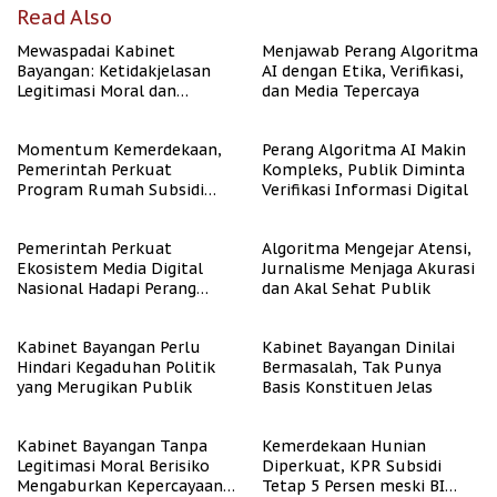
Read Also
Mewaspadai Kabinet
Menjawab Perang Algoritma
Bayangan: Ketidakjelasan
AI dengan Etika, Verifikasi,
Legitimasi Moral dan
dan Media Tepercaya
Representasi
Momentum Kemerdekaan,
Perang Algoritma AI Makin
Pemerintah Perkuat
Kompleks, Publik Diminta
Program Rumah Subsidi
Verifikasi Informasi Digital
untuk Masyarakat
Berpenghasilan Rendah
Pemerintah Perkuat
Algoritma Mengejar Atensi,
Ekosistem Media Digital
Jurnalisme Menjaga Akurasi
Nasional Hadapi Perang
dan Akal Sehat Publik
Algoritma AI
Kabinet Bayangan Perlu
Kabinet Bayangan Dinilai
Hindari Kegaduhan Politik
Bermasalah, Tak Punya
yang Merugikan Publik
Basis Konstituen Jelas
Kabinet Bayangan Tanpa
Kemerdekaan Hunian
Legitimasi Moral Berisiko
Diperkuat, KPR Subsidi
Mengaburkan Kepercayaan
Tetap 5 Persen meski BI