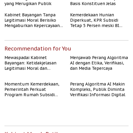
yang Merugikan Publik
Basis Konstituen Jelas
Kabinet Bayangan Tanpa
Kemerdekaan Hunian
Legitimasi Moral Berisiko
Diperkuat, KPR Subsidi
Mengaburkan Kepercayaan
Tetap 5 Persen meski BI
Publik
Rate Naik
Recommendation for You
Mewaspadai Kabinet
Menjawab Perang Algoritma
Bayangan: Ketidakjelasan
AI dengan Etika, Verifikasi,
Legitimasi Moral dan
dan Media Tepercaya
Representasi
Momentum Kemerdekaan,
Perang Algoritma AI Makin
Pemerintah Perkuat
Kompleks, Publik Diminta
Program Rumah Subsidi
Verifikasi Informasi Digital
untuk Masyarakat
Berpenghasilan Rendah