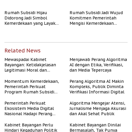
Publik
Rate Naik
Rumah Subsidi Hijau
Rumah Subsidi Jadi Wujud
Didorong Jadi Simbol
Komitmen Pemerintah
Kemerdekaan yang Layak
Mengisi Kemerdekaan
dan Asri
dengan Kesejahteraan
Related News
Mewaspadai Kabinet
Menjawab Perang Algoritma
Bayangan: Ketidakjelasan
AI dengan Etika, Verifikasi,
Legitimasi Moral dan
dan Media Tepercaya
Representasi
Momentum Kemerdekaan,
Perang Algoritma AI Makin
Pemerintah Perkuat
Kompleks, Publik Diminta
Program Rumah Subsidi
Verifikasi Informasi Digital
untuk Masyarakat
Berpenghasilan Rendah
Pemerintah Perkuat
Algoritma Mengejar Atensi,
Ekosistem Media Digital
Jurnalisme Menjaga Akurasi
Nasional Hadapi Perang
dan Akal Sehat Publik
Algoritma AI
Kabinet Bayangan Perlu
Kabinet Bayangan Dinilai
Hindari Kegaduhan Politik
Bermasalah, Tak Punya