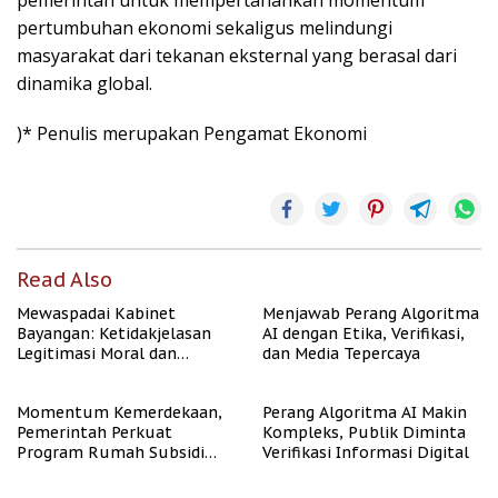
pemerintah untuk mempertahankan momentum
pertumbuhan ekonomi sekaligus melindungi
masyarakat dari tekanan eksternal yang berasal dari
dinamika global.
)* Penulis merupakan Pengamat Ekonomi
Read Also
Mewaspadai Kabinet
Menjawab Perang Algoritma
Bayangan: Ketidakjelasan
AI dengan Etika, Verifikasi,
Legitimasi Moral dan
dan Media Tepercaya
Representasi
Momentum Kemerdekaan,
Perang Algoritma AI Makin
Pemerintah Perkuat
Kompleks, Publik Diminta
Program Rumah Subsidi
Verifikasi Informasi Digital
untuk Masyarakat
Berpenghasilan Rendah