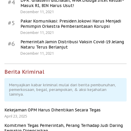
DPR: Ghassem Gilchalan, WNA Diduga Intel Keluar-
#4
Masuk RI, BIN Harus Usut!
December 11, 2021
Pakar Komunikasi: Presiden Jokowi Harus Menjadi
#5
Pemimpin Orkestra Pemberantasan Korupsi
December 11, 2021
Pemerintah Jamin Distribusi Vaksin Covid-19 Jelang
#6
Nataru Terus Berlanjut
December 11, 2021
Berita Kriminal
Menyajikan kabar kriminal mulai dari berita pembunuhan,
pemerkosaan, begal, perampokan, & aksi kejahatan
lainnya.
Kekejaman OPM Harus Dihentikan Secara Tegas
April 23, 2025
Komitmen Tegas Pemerintah, Perang Terhadap Judi Daring
Semakin Digencarkan