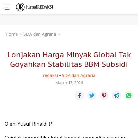
Skip
Home
SDA dan Agraria
to
content
Lonjakan Harga Minyak Global Tak
Goyahkan Stabilitas BBM Subsidi
redaksi
-
SDA dan Agraria
March 13, 2026
Oleh: Yusuf Rinaldi )*
Gejolak geopolitik global kembali menjadi perhatian