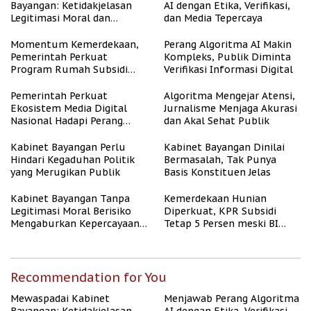
Bayangan: Ketidakjelasan
AI dengan Etika, Verifikasi,
Legitimasi Moral dan
dan Media Tepercaya
Representasi
Momentum Kemerdekaan,
Perang Algoritma AI Makin
Pemerintah Perkuat
Kompleks, Publik Diminta
Program Rumah Subsidi
Verifikasi Informasi Digital
untuk Masyarakat
Berpenghasilan Rendah
Pemerintah Perkuat
Algoritma Mengejar Atensi,
Ekosistem Media Digital
Jurnalisme Menjaga Akurasi
Nasional Hadapi Perang
dan Akal Sehat Publik
Algoritma AI
Kabinet Bayangan Perlu
Kabinet Bayangan Dinilai
Hindari Kegaduhan Politik
Bermasalah, Tak Punya
yang Merugikan Publik
Basis Konstituen Jelas
Kabinet Bayangan Tanpa
Kemerdekaan Hunian
Legitimasi Moral Berisiko
Diperkuat, KPR Subsidi
Mengaburkan Kepercayaan
Tetap 5 Persen meski BI
Publik
Rate Naik
Recommendation for You
Mewaspadai Kabinet
Menjawab Perang Algoritma