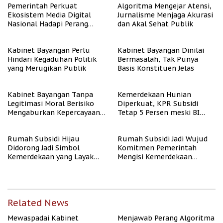
Pemerintah Perkuat
Algoritma Mengejar Atensi,
Ekosistem Media Digital
Jurnalisme Menjaga Akurasi
Nasional Hadapi Perang
dan Akal Sehat Publik
Algoritma AI
Kabinet Bayangan Perlu
Kabinet Bayangan Dinilai
Hindari Kegaduhan Politik
Bermasalah, Tak Punya
yang Merugikan Publik
Basis Konstituen Jelas
Kabinet Bayangan Tanpa
Kemerdekaan Hunian
Legitimasi Moral Berisiko
Diperkuat, KPR Subsidi
Mengaburkan Kepercayaan
Tetap 5 Persen meski BI
Publik
Rate Naik
Rumah Subsidi Hijau
Rumah Subsidi Jadi Wujud
Didorong Jadi Simbol
Komitmen Pemerintah
Kemerdekaan yang Layak
Mengisi Kemerdekaan
dan Asri
dengan Kesejahteraan
Related News
Mewaspadai Kabinet
Menjawab Perang Algoritma