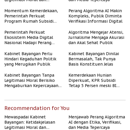
Representasi
Momentum Kemerdekaan,
Perang Algoritma AI Makin
Pemerintah Perkuat
Kompleks, Publik Diminta
Program Rumah Subsidi
Verifikasi Informasi Digital
untuk Masyarakat
Berpenghasilan Rendah
Pemerintah Perkuat
Algoritma Mengejar Atensi,
Ekosistem Media Digital
Jurnalisme Menjaga Akurasi
Nasional Hadapi Perang
dan Akal Sehat Publik
Algoritma AI
Kabinet Bayangan Perlu
Kabinet Bayangan Dinilai
Hindari Kegaduhan Politik
Bermasalah, Tak Punya
yang Merugikan Publik
Basis Konstituen Jelas
Kabinet Bayangan Tanpa
Kemerdekaan Hunian
Legitimasi Moral Berisiko
Diperkuat, KPR Subsidi
Mengaburkan Kepercayaan
Tetap 5 Persen meski BI
Publik
Rate Naik
Recommendation for You
Mewaspadai Kabinet
Menjawab Perang Algoritma
Bayangan: Ketidakjelasan
AI dengan Etika, Verifikasi,
Legitimasi Moral dan
dan Media Tepercaya