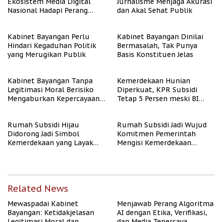
Ekosistem Media Digital
Jurnalisme Menjaga Akurasi
Nasional Hadapi Perang
dan Akal Sehat Publik
Algoritma AI
Kabinet Bayangan Perlu
Kabinet Bayangan Dinilai
Hindari Kegaduhan Politik
Bermasalah, Tak Punya
yang Merugikan Publik
Basis Konstituen Jelas
Kabinet Bayangan Tanpa
Kemerdekaan Hunian
Legitimasi Moral Berisiko
Diperkuat, KPR Subsidi
Mengaburkan Kepercayaan
Tetap 5 Persen meski BI
Publik
Rate Naik
Rumah Subsidi Hijau
Rumah Subsidi Jadi Wujud
Didorong Jadi Simbol
Komitmen Pemerintah
Kemerdekaan yang Layak
Mengisi Kemerdekaan
dan Asri
dengan Kesejahteraan
Related News
Mewaspadai Kabinet
Menjawab Perang Algoritma
Bayangan: Ketidakjelasan
AI dengan Etika, Verifikasi,
Legitimasi Moral dan
dan Media Tepercaya