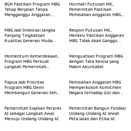
BGN Pastikan Program MBG
Hormati Putusan MK,
Tetap Berjalan Tanpa
Pemerintah Pastikan
Mengganggu Anggaran
Pemisahan Anggaran MBG
Pendidikan
Berjalan Terukur
MBG Jadi Investasi Jangka
Respon Putusan MK,
Panjang Tingkatkan
Menkeu Pastikan Anggaran
Kualitas Generasi Muda
MBG Tidak Akan Ganggu
Indonesia
APBN
Momentum Kemerdekaan,
Menguatkan Program MBG
Program MBG Perkuat
dengan Tata Kelola yang
Langkah Pemerintah
Makin Akuntabel
Perangi Stunting
Papua Jadi Prioritas
Pemisahan Anggaran MBG
Program MBG Demi
Memperkokoh Komitmen
Membangun Generasi Sehat
Negara terhadap Gizi dan
dan Bebas Stunting
Pendidikan
Pemerintah Siapkan Perpres
Pemerintah Bangun Fondasi
AI sebagai Langkah Awal
Undang-Undang AI lewat
Menuju Undang-Undang AI
Peta Jalan dan Etika AI