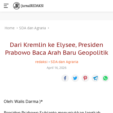
Skip
Home
SDA dan Agraria
to
content
Dari Kremlin ke Elysee, Presiden
Prabowo Baca Arah Baru Geopolitik
redaksi
-
SDA dan Agraria
April 16, 2026
Oleh: Walis Darma )*
Presiden Prabowo Subianto menunjukkan langkah