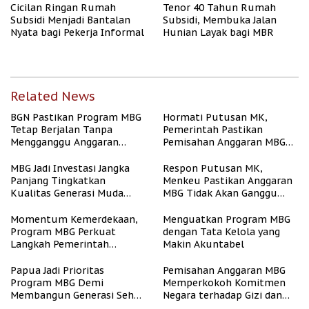
Cicilan Ringan Rumah
Tenor 40 Tahun Rumah
Subsidi Menjadi Bantalan
Subsidi, Membuka Jalan
Nyata bagi Pekerja Informal
Hunian Layak bagi MBR
Related News
BGN Pastikan Program MBG
Hormati Putusan MK,
Tetap Berjalan Tanpa
Pemerintah Pastikan
Mengganggu Anggaran
Pemisahan Anggaran MBG
Pendidikan
Berjalan Terukur
MBG Jadi Investasi Jangka
Respon Putusan MK,
Panjang Tingkatkan
Menkeu Pastikan Anggaran
Kualitas Generasi Muda
MBG Tidak Akan Ganggu
Indonesia
APBN
Momentum Kemerdekaan,
Menguatkan Program MBG
Program MBG Perkuat
dengan Tata Kelola yang
Langkah Pemerintah
Makin Akuntabel
Perangi Stunting
Papua Jadi Prioritas
Pemisahan Anggaran MBG
Program MBG Demi
Memperkokoh Komitmen
Membangun Generasi Sehat
Negara terhadap Gizi dan
dan Bebas Stunting
Pendidikan