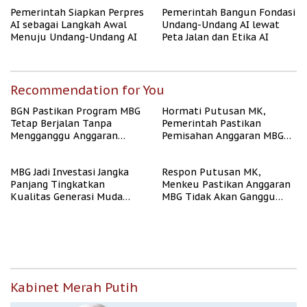
Pemerintah Siapkan Perpres
Pemerintah Bangun Fondasi
AI sebagai Langkah Awal
Undang-Undang AI lewat
Menuju Undang-Undang AI
Peta Jalan dan Etika AI
Recommendation for You
BGN Pastikan Program MBG
Hormati Putusan MK,
Tetap Berjalan Tanpa
Pemerintah Pastikan
Mengganggu Anggaran
Pemisahan Anggaran MBG
Pendidikan
Berjalan Terukur
MBG Jadi Investasi Jangka
Respon Putusan MK,
Panjang Tingkatkan
Menkeu Pastikan Anggaran
Kualitas Generasi Muda
MBG Tidak Akan Ganggu
Indonesia
APBN
Kabinet Merah Putih