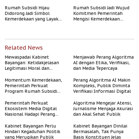
Rumah Subsidi Hijau
Rumah Subsidi Jadi Wujud
Didorong Jadi Simbol
Komitmen Pemerintah
Kemerdekaan yang Layak
Mengisi Kemerdekaan
dan Asri
dengan Kesejahteraan
Related News
Mewaspadai Kabinet
Menjawab Perang Algoritma
Bayangan: Ketidakjelasan
AI dengan Etika, Verifikasi,
Legitimasi Moral dan
dan Media Tepercaya
Representasi
Momentum Kemerdekaan,
Perang Algoritma AI Makin
Pemerintah Perkuat
Kompleks, Publik Diminta
Program Rumah Subsidi
Verifikasi Informasi Digital
untuk Masyarakat
Berpenghasilan Rendah
Pemerintah Perkuat
Algoritma Mengejar Atensi,
Ekosistem Media Digital
Jurnalisme Menjaga Akurasi
Nasional Hadapi Perang
dan Akal Sehat Publik
Algoritma AI
Kabinet Bayangan Perlu
Kabinet Bayangan Dinilai
Hindari Kegaduhan Politik
Bermasalah, Tak Punya
yang Merugikan Publik
Basis Konstituen Jelas