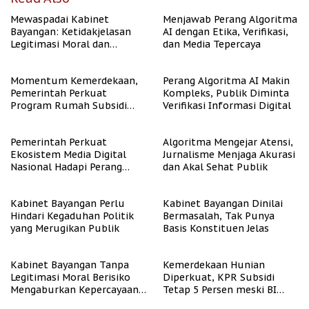
Mewaspadai Kabinet
Menjawab Perang Algoritma
Bayangan: Ketidakjelasan
AI dengan Etika, Verifikasi,
Legitimasi Moral dan
dan Media Tepercaya
Representasi
Momentum Kemerdekaan,
Perang Algoritma AI Makin
Pemerintah Perkuat
Kompleks, Publik Diminta
Program Rumah Subsidi
Verifikasi Informasi Digital
untuk Masyarakat
Berpenghasilan Rendah
Pemerintah Perkuat
Algoritma Mengejar Atensi,
Ekosistem Media Digital
Jurnalisme Menjaga Akurasi
Nasional Hadapi Perang
dan Akal Sehat Publik
Algoritma AI
Kabinet Bayangan Perlu
Kabinet Bayangan Dinilai
Hindari Kegaduhan Politik
Bermasalah, Tak Punya
yang Merugikan Publik
Basis Konstituen Jelas
Kabinet Bayangan Tanpa
Kemerdekaan Hunian
Legitimasi Moral Berisiko
Diperkuat, KPR Subsidi
Mengaburkan Kepercayaan
Tetap 5 Persen meski BI
Publik
Rate Naik