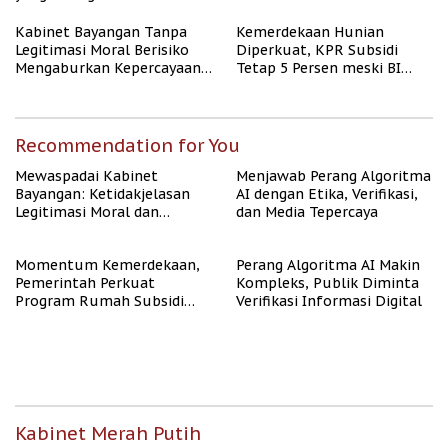
Kabinet Bayangan Tanpa
Kemerdekaan Hunian
Legitimasi Moral Berisiko
Diperkuat, KPR Subsidi
Mengaburkan Kepercayaan
Tetap 5 Persen meski BI
Publik
Rate Naik
Recommendation for You
Mewaspadai Kabinet
Menjawab Perang Algoritma
Bayangan: Ketidakjelasan
AI dengan Etika, Verifikasi,
Legitimasi Moral dan
dan Media Tepercaya
Representasi
Momentum Kemerdekaan,
Perang Algoritma AI Makin
Pemerintah Perkuat
Kompleks, Publik Diminta
Program Rumah Subsidi
Verifikasi Informasi Digital
untuk Masyarakat
Berpenghasilan Rendah
Kabinet Merah Putih