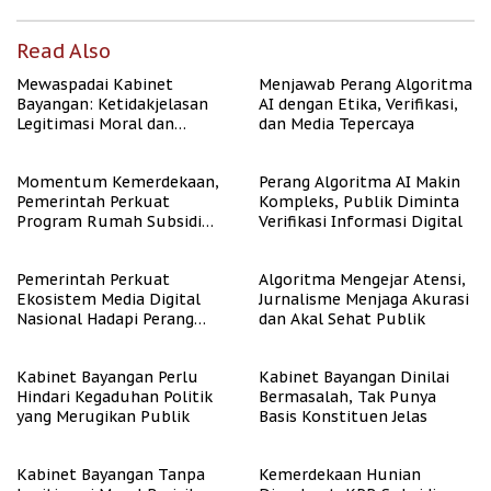
Read Also
Mewaspadai Kabinet
Menjawab Perang Algoritma
Bayangan: Ketidakjelasan
AI dengan Etika, Verifikasi,
Legitimasi Moral dan
dan Media Tepercaya
Representasi
Momentum Kemerdekaan,
Perang Algoritma AI Makin
Pemerintah Perkuat
Kompleks, Publik Diminta
Program Rumah Subsidi
Verifikasi Informasi Digital
untuk Masyarakat
Berpenghasilan Rendah
Pemerintah Perkuat
Algoritma Mengejar Atensi,
Ekosistem Media Digital
Jurnalisme Menjaga Akurasi
Nasional Hadapi Perang
dan Akal Sehat Publik
Algoritma AI
Kabinet Bayangan Perlu
Kabinet Bayangan Dinilai
Hindari Kegaduhan Politik
Bermasalah, Tak Punya
yang Merugikan Publik
Basis Konstituen Jelas
Kabinet Bayangan Tanpa
Kemerdekaan Hunian