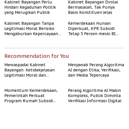
Kabinet Bayangan Perlu
Kabinet Bayangan Dinilai
Hindari Kegaduhan Politik
Bermasalah, Tak Punya
yang Merugikan Publik
Basis Konstituen Jelas
Kabinet Bayangan Tanpa
Kemerdekaan Hunian
Legitimasi Moral Berisiko
Diperkuat, KPR Subsidi
Mengaburkan Kepercayaan
Tetap 5 Persen meski BI
Publik
Rate Naik
Recommendation for You
Mewaspadai Kabinet
Menjawab Perang Algoritma
Bayangan: Ketidakjelasan
AI dengan Etika, Verifikasi,
Legitimasi Moral dan
dan Media Tepercaya
Representasi
Momentum Kemerdekaan,
Perang Algoritma AI Makin
Pemerintah Perkuat
Kompleks, Publik Diminta
Program Rumah Subsidi
Verifikasi Informasi Digital
untuk Masyarakat
Berpenghasilan Rendah