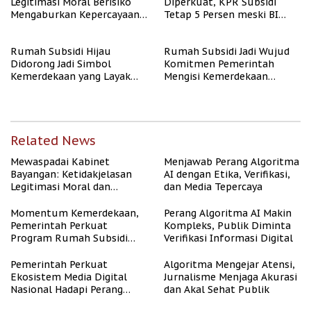
Legitimasi Moral Berisiko
Diperkuat, KPR Subsidi
Mengaburkan Kepercayaan
Tetap 5 Persen meski BI
Publik
Rate Naik
Rumah Subsidi Hijau
Rumah Subsidi Jadi Wujud
Didorong Jadi Simbol
Komitmen Pemerintah
Kemerdekaan yang Layak
Mengisi Kemerdekaan
dan Asri
dengan Kesejahteraan
Related News
Mewaspadai Kabinet
Menjawab Perang Algoritma
Bayangan: Ketidakjelasan
AI dengan Etika, Verifikasi,
Legitimasi Moral dan
dan Media Tepercaya
Representasi
Momentum Kemerdekaan,
Perang Algoritma AI Makin
Pemerintah Perkuat
Kompleks, Publik Diminta
Program Rumah Subsidi
Verifikasi Informasi Digital
untuk Masyarakat
Berpenghasilan Rendah
Pemerintah Perkuat
Algoritma Mengejar Atensi,
Ekosistem Media Digital
Jurnalisme Menjaga Akurasi
Nasional Hadapi Perang
dan Akal Sehat Publik
Algoritma AI