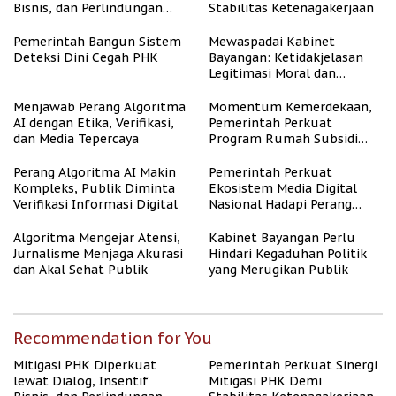
Bisnis, dan Perlindungan
Stabilitas Ketenagakerjaan
Tenaga Kerja
Pemerintah Bangun Sistem
Mewaspadai Kabinet
Deteksi Dini Cegah PHK
Bayangan: Ketidakjelasan
Legitimasi Moral dan
Representasi
Menjawab Perang Algoritma
Momentum Kemerdekaan,
AI dengan Etika, Verifikasi,
Pemerintah Perkuat
dan Media Tepercaya
Program Rumah Subsidi
untuk Masyarakat
Berpenghasilan Rendah
Perang Algoritma AI Makin
Pemerintah Perkuat
Kompleks, Publik Diminta
Ekosistem Media Digital
Verifikasi Informasi Digital
Nasional Hadapi Perang
Algoritma AI
Algoritma Mengejar Atensi,
Kabinet Bayangan Perlu
Jurnalisme Menjaga Akurasi
Hindari Kegaduhan Politik
dan Akal Sehat Publik
yang Merugikan Publik
Recommendation for You
Mitigasi PHK Diperkuat
Pemerintah Perkuat Sinergi
lewat Dialog, Insentif
Mitigasi PHK Demi