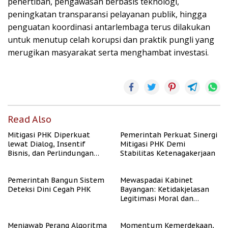
penertiban, pengawasan berbasis teknologi,
peningkatan transparansi pelayanan publik, hingga
penguatan koordinasi antarlembaga terus dilakukan
untuk menutup celah korupsi dan praktik pungli yang
merugikan masyarakat serta menghambat investasi.
Read Also
Mitigasi PHK Diperkuat
Pemerintah Perkuat Sinergi
lewat Dialog, Insentif
Mitigasi PHK Demi
Bisnis, dan Perlindungan
Stabilitas Ketenagakerjaan
Tenaga Kerja
Pemerintah Bangun Sistem
Mewaspadai Kabinet
Deteksi Dini Cegah PHK
Bayangan: Ketidakjelasan
Legitimasi Moral dan
Representasi
Menjawab Perang Algoritma
Momentum Kemerdekaan,