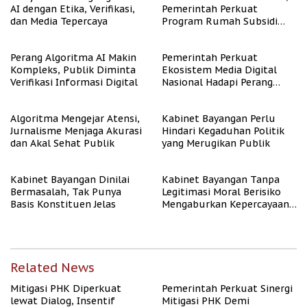
AI dengan Etika, Verifikasi,
Pemerintah Perkuat
dan Media Tepercaya
Program Rumah Subsidi
untuk Masyarakat
Berpenghasilan Rendah
Perang Algoritma AI Makin
Pemerintah Perkuat
Kompleks, Publik Diminta
Ekosistem Media Digital
Verifikasi Informasi Digital
Nasional Hadapi Perang
Algoritma AI
Algoritma Mengejar Atensi,
Kabinet Bayangan Perlu
Jurnalisme Menjaga Akurasi
Hindari Kegaduhan Politik
dan Akal Sehat Publik
yang Merugikan Publik
Kabinet Bayangan Dinilai
Kabinet Bayangan Tanpa
Bermasalah, Tak Punya
Legitimasi Moral Berisiko
Basis Konstituen Jelas
Mengaburkan Kepercayaan
Publik
Related News
Mitigasi PHK Diperkuat
Pemerintah Perkuat Sinergi
lewat Dialog, Insentif
Mitigasi PHK Demi