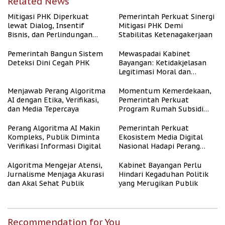
Related News
Mitigasi PHK Diperkuat
Pemerintah Perkuat Sinergi
lewat Dialog, Insentif
Mitigasi PHK Demi
Bisnis, dan Perlindungan
Stabilitas Ketenagakerjaan
Tenaga Kerja
Pemerintah Bangun Sistem
Mewaspadai Kabinet
Deteksi Dini Cegah PHK
Bayangan: Ketidakjelasan
Legitimasi Moral dan
Representasi
Menjawab Perang Algoritma
Momentum Kemerdekaan,
AI dengan Etika, Verifikasi,
Pemerintah Perkuat
dan Media Tepercaya
Program Rumah Subsidi
untuk Masyarakat
Berpenghasilan Rendah
Perang Algoritma AI Makin
Pemerintah Perkuat
Kompleks, Publik Diminta
Ekosistem Media Digital
Verifikasi Informasi Digital
Nasional Hadapi Perang
Algoritma AI
Algoritma Mengejar Atensi,
Kabinet Bayangan Perlu
Jurnalisme Menjaga Akurasi
Hindari Kegaduhan Politik
dan Akal Sehat Publik
yang Merugikan Publik
Recommendation for You