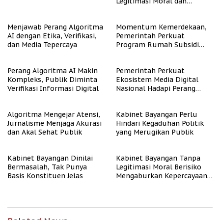
Legitimasi Moral dan
Representasi
Menjawab Perang Algoritma
Momentum Kemerdekaan,
AI dengan Etika, Verifikasi,
Pemerintah Perkuat
dan Media Tepercaya
Program Rumah Subsidi
untuk Masyarakat
Berpenghasilan Rendah
Perang Algoritma AI Makin
Pemerintah Perkuat
Kompleks, Publik Diminta
Ekosistem Media Digital
Verifikasi Informasi Digital
Nasional Hadapi Perang
Algoritma AI
Algoritma Mengejar Atensi,
Kabinet Bayangan Perlu
Jurnalisme Menjaga Akurasi
Hindari Kegaduhan Politik
dan Akal Sehat Publik
yang Merugikan Publik
Kabinet Bayangan Dinilai
Kabinet Bayangan Tanpa
Bermasalah, Tak Punya
Legitimasi Moral Berisiko
Basis Konstituen Jelas
Mengaburkan Kepercayaan
Publik