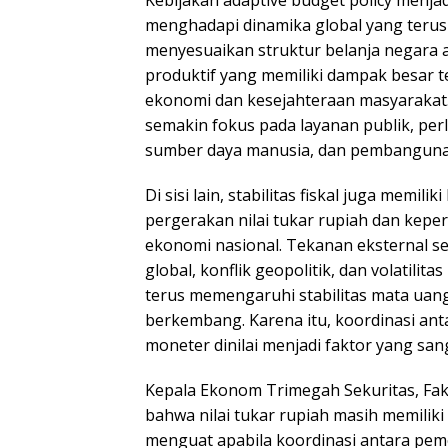
Kebijakan adaptive budget policy menja
menghadapi dinamika global yang terus
menyesuaikan struktur belanja negara a
produktif yang memiliki dampak besar
ekonomi dan kesejahteraan masyarakat.
semakin fokus pada layanan publik, per
sumber daya manusia, dan pembangunan 
Di sisi lain, stabilitas fiskal juga memil
pergerakan nilai tukar rupiah dan kepe
ekonomi nasional. Tekanan eksternal se
global, konflik geopolitik, dan volatilit
terus memengaruhi stabilitas mata uan
berkembang. Karena itu, koordinasi anta
moneter dinilai menjadi faktor yang sa
Kepala Ekonom Trimegah Sekuritas, Fak
bahwa nilai tukar rupiah masih memilik
menguat apabila koordinasi antara pem