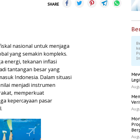
SHARE
Ber
Be
iskal nasional untuk menjaga
k
lobal yang semakin kompleks.
P
I
a energi, tekanan inflasi
jadi tantangan besar yang
Mew
masuk Indonesia. Dalam situasi
Leg
inilai menjadi instrumen
Augu
arakat, memperkuat
Men
ga kepercayaan pasar
Veri
.
Augu
Mom
Pro
Ber
Augu