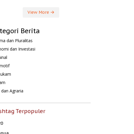
View More
tegori Berita
a dan Pluralitas
omi dan Investasi
inal
motif
hukam
am
dan Agraria
shtag Terpopuler
20
apua