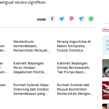
menguat secara signifikan.
SHARE
Ot
K
Momentum
Perang Algoritma AI
m
gan
Kemerdekaan,
Makin Kompleks,
te
dan
Pemerintah Perkuat
Publik Diminta
Program Rumah
Verifikasi Informasi
Subsidi untuk
Digital
ar
Kabinet Bayangan
Kabinet Bayangan
Masyarakat
e
Perlu Hindari
Dinilai Bermasalah,
Berpenghasilan
dan
Kegaduhan Politik
Tak Punya Basis
Rendah
yang Merugikan
Konstituen Jelas
Publik
ian
Rumah Subsidi Hijau
Rumah Subsidi Jadi
Didorong Jadi Simbol
Wujud Komitmen
Kemerdekaan yang
Pemerintah Mengisi
Rate
Layak dan Asri
Kemerdekaan dengan
Kesejahteraan