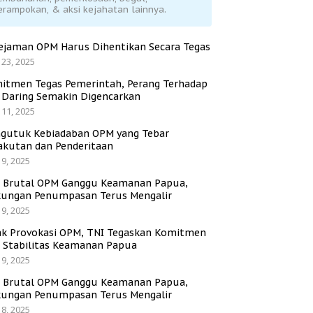
erampokan, & aksi kejahatan lainnya.
ejaman OPM Harus Dihentikan Secara Tegas
 23, 2025
itmen Tegas Pemerintah, Perang Terhadap
i Daring Semakin Digencarkan
 11, 2025
gutuk Kebiadaban OPM yang Tebar
akutan dan Penderitaan
 9, 2025
i Brutal OPM Ganggu Keamanan Papua,
ungan Penumpasan Terus Mengalir
 9, 2025
ak Provokasi OPM, TNI Tegaskan Komitmen
a Stabilitas Keamanan Papua
 9, 2025
i Brutal OPM Ganggu Keamanan Papua,
ungan Penumpasan Terus Mengalir
 8, 2025