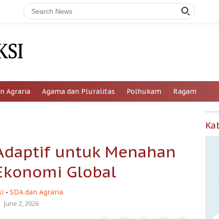
n Agraria
Agama dan Pluralitas
Polhukam
Ragam
Ka
 Adaptif untuk Menahan
Ekonomi Global
i
-
SDA dan Agraria
June 2, 2026