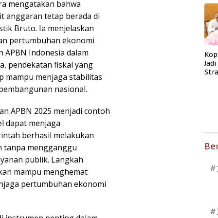
ara mengatakan bahwa
t anggaran tetap berada di
ik Bruto. Ia menjelaskan
l dan pertumbuhan ekonomi
an APBN Indonesia dalam
Kop
Jad
, pendekatan fiskal yang
Str
p mampu menjaga stabilitas
Men
pembangunan nasional.
Kes
laan APBN 2025 menjadi contoh
el dapat menjaga
intah berhasil melakukan
Ber
ran tanpa mengganggu
yanan publik. Langkah
#
ahkan mampu menghemat
menjaga pertumbuhan ekonomi
#