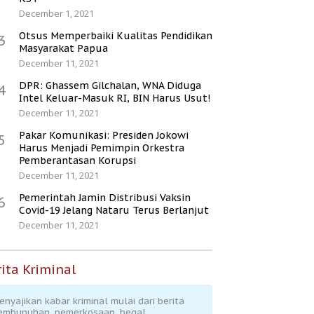
December 1, 2021
Otsus Memperbaiki Kualitas Pendidikan
3
Masyarakat Papua
December 11, 2021
DPR: Ghassem Gilchalan, WNA Diduga
4
Intel Keluar-Masuk RI, BIN Harus Usut!
December 11, 2021
Pakar Komunikasi: Presiden Jokowi
5
Harus Menjadi Pemimpin Orkestra
Pemberantasan Korupsi
December 11, 2021
Pemerintah Jamin Distribusi Vaksin
6
Covid-19 Jelang Nataru Terus Berlanjut
December 11, 2021
ita Kriminal
enyajikan kabar kriminal mulai dari berita
embunuhan, pemerkosaan, begal,