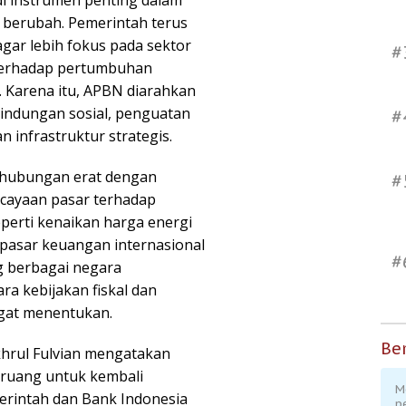
di instrumen penting dalam
 berubah. Pemerintah terus
gar lebih fokus pada sektor
#
 terhadap pertumbuhan
 Karena itu, APBN diarahkan
lindungan sosial, penguatan
#
infrastruktur strategis.
iki hubungan erat dengan
#
rcayaan pasar terhadap
perti kenaikan harga energi
as pasar keuangan internasional
#
g berbagai negara
ra kebijakan fiskal dan
ngat menentukan.
Ber
hrul Fulvian mengatakan
i ruang untuk kembali
M
erintah dan Bank Indonesia
p