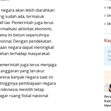
ra
negara akan lebih diarahkan
In
ang sudah ada, termasuk
ll tax. Pemerintah juga terus
I
rmalisasi aktivitas ekonomi,
lama ini belum sepenuhnya
Ra
asional. Dengan pendekatan
maan negara dapat meningkat
M
ahan terhadap masyarakat.
t
b
emerintah juga terus menjaga
it anggaran yang terukur.
rena banyak negara saat ini
t tingginya pembiayaan negara
Indonesia memilih tetap
gar ruang fiskal nasional
Per
Rak
Mew
Pend