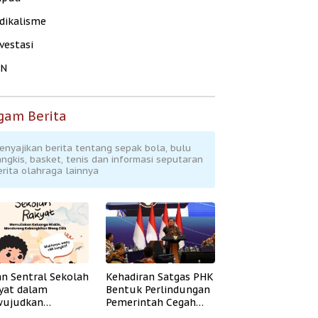
dikalisme
vestasi
KN
gam Berita
enyajikan berita tentang sepak bola, bulu
angkis, basket, tenis dan informasi seputaran
erita olahraga lainnya
an Sentral Sekolah
Kehadiran Satgas PHK
yat dalam
Bentuk Perlindungan
ujudkan
Pemerintah Cegah
idikan Inklusif
Badai PHK