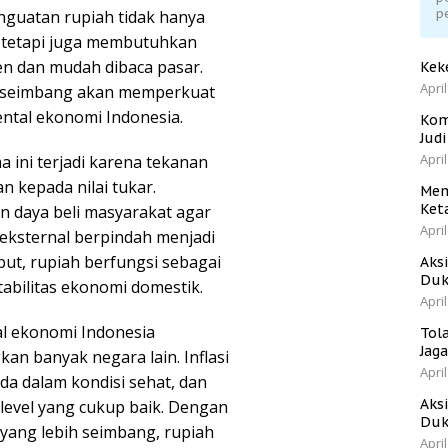
p
nguatan rupiah tidak hanya
, tetapi juga membutuhkan
en dan mudah dibaca pasar.
Kek
April
g seimbang akan memperkuat
ntal ekonomi Indonesia.
Kom
Jud
April
 ini terjadi karena tekanan
n kepada nilai tukar.
Men
Ket
n daya beli masyarakat agar
April
 eksternal berpindah menjadi
but, rupiah berfungsi sebagai
Aks
Duk
abilitas ekonomi domestik.
April
l ekonomi Indonesia
Tol
Jag
kan banyak negara lain. Inflasi
April
da dalam kondisi sehat, dan
Aks
level yang cukup baik. Dengan
Duk
 yang lebih seimbang, rupiah
April