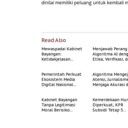
dinilai memiliki peluang untuk kembali 
Read Also
Mewaspadai Kabinet
Menjawab Perang
Bayangan:
Algoritma AI den
Ketidakjelasan
Etika, Verifikasi, 
Legitimasi Moral dan
Media Tepercaya
Representasi
Pemerintah Perkuat
Algoritma Mengej
Ekosistem Media
Atensi, Jurnalism
Digital Nasional
Menjaga Akurasi 
Hadapi Perang
Akal Sehat Publik
Algoritma AI
Kabinet Bayangan
Kemerdekaan Hun
Tanpa Legitimasi
Diperkuat, KPR
Moral Berisiko
Subsidi Tetap 5
Mengaburkan
Persen meski BI 
Kepercayaan Publik
Naik