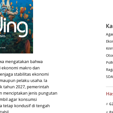
Ka
Agam
Ekon
Krim
Oto
ewa mengatakan bahwa
Pol
i ekonomi makro dan
Rag
enjaga stabilitas ekonomi
SDA 
maupun pelaku usaha. Ia
k tahun 2027, pemerintah
n menciptakan jenis pungutan
Ha
ambil agar konsumsi
G
a tetap kondusif di tengah
abil.
P