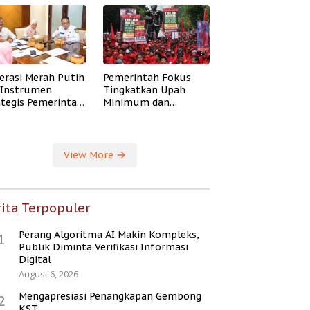
erasi Merah Putih
Pemerintah Fokus
i Instrumen
Tingkatkan Upah
ategis Pemerintah
Minimum dan
ingkatkan
Jaminan Sosial Buruh
ejahteraan Desa
View More
ita Terpopuler
Perang Algoritma AI Makin Kompleks,
1
Publik Diminta Verifikasi Informasi
Digital
August 6, 2026
Mengapresiasi Penangkapan Gembong
2
KST