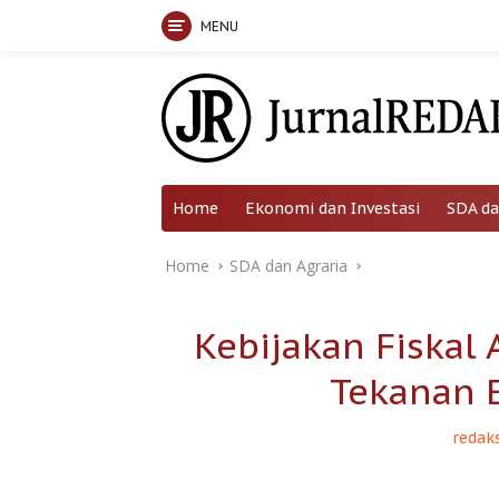
MENU
Skip
to
content
Home
Ekonomi dan Investasi
SDA da
Home
SDA dan Agraria
Kebijakan Fiskal
Tekanan 
redaks