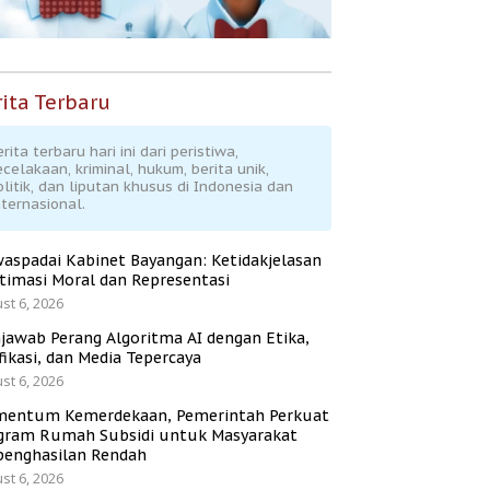
ita Terbaru
rita terbaru hari ini dari peristiwa,
ecelakaan, kriminal, hukum, berita unik,
olitik, dan liputan khusus di Indonesia dan
nternasional.
aspadai Kabinet Bayangan: Ketidakjelasan
itimasi Moral dan Representasi
st 6, 2026
jawab Perang Algoritma AI dengan Etika,
fikasi, dan Media Tepercaya
st 6, 2026
entum Kemerdekaan, Pemerintah Perkuat
gram Rumah Subsidi untuk Masyarakat
penghasilan Rendah
st 6, 2026