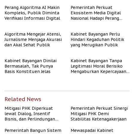
Berpenghasilan Rendah
Perang Algoritma AI Makin
Pemerintah Perkuat
Kompleks, Publik Diminta
Ekosistem Media Digital
Verifikasi Informasi Digital
Nasional Hadapi Perang
Algoritma AI
Algoritma Mengejar Atensi,
Kabinet Bayangan Perlu
Jurnalisme Menjaga Akurasi
Hindari Kegaduhan Politik
dan Akal Sehat Publik
yang Merugikan Publik
Kabinet Bayangan Dinilai
Kabinet Bayangan Tanpa
Bermasalah, Tak Punya
Legitimasi Moral Berisiko
Basis Konstituen Jelas
Mengaburkan Kepercayaan
Publik
Related News
Mitigasi PHK Diperkuat
Pemerintah Perkuat Sinergi
lewat Dialog, Insentif
Mitigasi PHK Demi
Bisnis, dan Perlindungan
Stabilitas Ketenagakerjaan
Tenaga Kerja
Pemerintah Bangun Sistem
Mewaspadai Kabinet