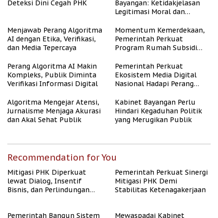
Deteksi Dini Cegah PHK
Bayangan: Ketidakjelasan
Legitimasi Moral dan
Representasi
Menjawab Perang Algoritma
Momentum Kemerdekaan,
AI dengan Etika, Verifikasi,
Pemerintah Perkuat
dan Media Tepercaya
Program Rumah Subsidi
untuk Masyarakat
Berpenghasilan Rendah
Perang Algoritma AI Makin
Pemerintah Perkuat
Kompleks, Publik Diminta
Ekosistem Media Digital
Verifikasi Informasi Digital
Nasional Hadapi Perang
Algoritma AI
Algoritma Mengejar Atensi,
Kabinet Bayangan Perlu
Jurnalisme Menjaga Akurasi
Hindari Kegaduhan Politik
dan Akal Sehat Publik
yang Merugikan Publik
Recommendation for You
Mitigasi PHK Diperkuat
Pemerintah Perkuat Sinergi
lewat Dialog, Insentif
Mitigasi PHK Demi
Bisnis, dan Perlindungan
Stabilitas Ketenagakerjaan
Tenaga Kerja
Pemerintah Bangun Sistem
Mewaspadai Kabinet