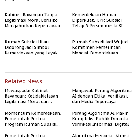
Kabinet Bayangan Tanpa
Kemerdekaan Hunian
Legitimasi Moral Berisiko
Diperkuat, KPR Subsidi
Mengaburkan Kepercayaan
Tetap 5 Persen meski BI
Publik
Rate Naik
Rumah Subsidi Hijau
Rumah Subsidi Jadi Wujud
Didorong Jadi Simbol
Komitmen Pemerintah
Kemerdekaan yang Layak
Mengisi Kemerdekaan
dan Asri
dengan Kesejahteraan
Related News
Mewaspadai Kabinet
Menjawab Perang Algoritma
Bayangan: Ketidakjelasan
AI dengan Etika, Verifikasi,
Legitimasi Moral dan
dan Media Tepercaya
Representasi
Momentum Kemerdekaan,
Perang Algoritma AI Makin
Pemerintah Perkuat
Kompleks, Publik Diminta
Program Rumah Subsidi
Verifikasi Informasi Digital
untuk Masyarakat
Berpenghasilan Rendah
Pemerintah Perkuat
Algoritma Mengejar Atensi,