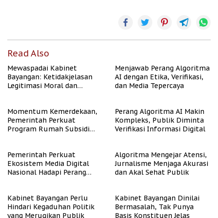
Read Also
Mewaspadai Kabinet
Menjawab Perang Algoritma
Bayangan: Ketidakjelasan
AI dengan Etika, Verifikasi,
Legitimasi Moral dan
dan Media Tepercaya
Representasi
Momentum Kemerdekaan,
Perang Algoritma AI Makin
Pemerintah Perkuat
Kompleks, Publik Diminta
Program Rumah Subsidi
Verifikasi Informasi Digital
untuk Masyarakat
Berpenghasilan Rendah
Pemerintah Perkuat
Algoritma Mengejar Atensi,
Ekosistem Media Digital
Jurnalisme Menjaga Akurasi
Nasional Hadapi Perang
dan Akal Sehat Publik
Algoritma AI
Kabinet Bayangan Perlu
Kabinet Bayangan Dinilai
Hindari Kegaduhan Politik
Bermasalah, Tak Punya
yang Merugikan Publik
Basis Konstituen Jelas