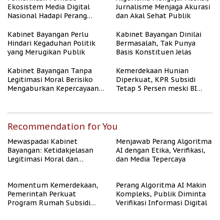
Ekosistem Media Digital
Jurnalisme Menjaga Akurasi
Nasional Hadapi Perang
dan Akal Sehat Publik
Algoritma AI
Kabinet Bayangan Perlu
Kabinet Bayangan Dinilai
Hindari Kegaduhan Politik
Bermasalah, Tak Punya
yang Merugikan Publik
Basis Konstituen Jelas
Kabinet Bayangan Tanpa
Kemerdekaan Hunian
Legitimasi Moral Berisiko
Diperkuat, KPR Subsidi
Mengaburkan Kepercayaan
Tetap 5 Persen meski BI
Publik
Rate Naik
Recommendation for You
Mewaspadai Kabinet
Menjawab Perang Algoritma
Bayangan: Ketidakjelasan
AI dengan Etika, Verifikasi,
Legitimasi Moral dan
dan Media Tepercaya
Representasi
Momentum Kemerdekaan,
Perang Algoritma AI Makin
Pemerintah Perkuat
Kompleks, Publik Diminta
Program Rumah Subsidi
Verifikasi Informasi Digital
untuk Masyarakat