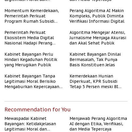
Representasi
Momentum Kemerdekaan,
Perang Algoritma AI Makin
Pemerintah Perkuat
Kompleks, Publik Diminta
Program Rumah Subsidi
Verifikasi Informasi Digital
untuk Masyarakat
Berpenghasilan Rendah
Pemerintah Perkuat
Algoritma Mengejar Atensi,
Ekosistem Media Digital
Jurnalisme Menjaga Akurasi
Nasional Hadapi Perang
dan Akal Sehat Publik
Algoritma AI
Kabinet Bayangan Perlu
Kabinet Bayangan Dinilai
Hindari Kegaduhan Politik
Bermasalah, Tak Punya
yang Merugikan Publik
Basis Konstituen Jelas
Kabinet Bayangan Tanpa
Kemerdekaan Hunian
Legitimasi Moral Berisiko
Diperkuat, KPR Subsidi
Mengaburkan Kepercayaan
Tetap 5 Persen meski BI
Publik
Rate Naik
Recommendation for You
Mewaspadai Kabinet
Menjawab Perang Algoritma
Bayangan: Ketidakjelasan
AI dengan Etika, Verifikasi,
Legitimasi Moral dan
dan Media Tepercaya