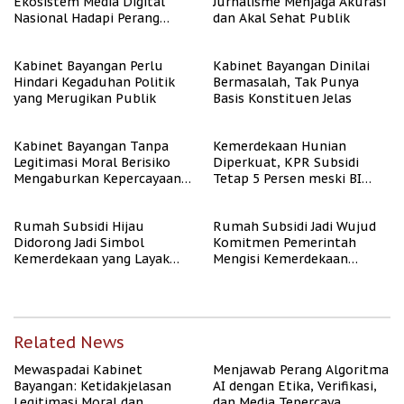
Ekosistem Media Digital
Jurnalisme Menjaga Akurasi
Nasional Hadapi Perang
dan Akal Sehat Publik
Algoritma AI
Kabinet Bayangan Perlu
Kabinet Bayangan Dinilai
Hindari Kegaduhan Politik
Bermasalah, Tak Punya
yang Merugikan Publik
Basis Konstituen Jelas
Kabinet Bayangan Tanpa
Kemerdekaan Hunian
Legitimasi Moral Berisiko
Diperkuat, KPR Subsidi
Mengaburkan Kepercayaan
Tetap 5 Persen meski BI
Publik
Rate Naik
Rumah Subsidi Hijau
Rumah Subsidi Jadi Wujud
Didorong Jadi Simbol
Komitmen Pemerintah
Kemerdekaan yang Layak
Mengisi Kemerdekaan
dan Asri
dengan Kesejahteraan
Related News
Mewaspadai Kabinet
Menjawab Perang Algoritma
Bayangan: Ketidakjelasan
AI dengan Etika, Verifikasi,
Legitimasi Moral dan
dan Media Tepercaya