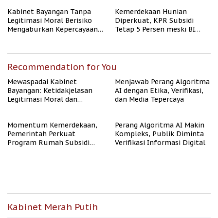
Kabinet Bayangan Tanpa
Kemerdekaan Hunian
Legitimasi Moral Berisiko
Diperkuat, KPR Subsidi
Mengaburkan Kepercayaan
Tetap 5 Persen meski BI
Publik
Rate Naik
Recommendation for You
Mewaspadai Kabinet
Menjawab Perang Algoritma
Bayangan: Ketidakjelasan
AI dengan Etika, Verifikasi,
Legitimasi Moral dan
dan Media Tepercaya
Representasi
Momentum Kemerdekaan,
Perang Algoritma AI Makin
Pemerintah Perkuat
Kompleks, Publik Diminta
Program Rumah Subsidi
Verifikasi Informasi Digital
untuk Masyarakat
Berpenghasilan Rendah
Kabinet Merah Putih