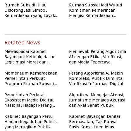
Rumah Subsidi Hijau
Rumah Subsidi Jadi Wujud
Didorong Jadi Simbol
Komitmen Pemerintah
Kemerdekaan yang Layak
Mengisi Kemerdekaan
dan Asri
dengan Kesejahteraan
Related News
Mewaspadai Kabinet
Menjawab Perang Algoritma
Bayangan: Ketidakjelasan
AI dengan Etika, Verifikasi,
Legitimasi Moral dan
dan Media Tepercaya
Representasi
Momentum Kemerdekaan,
Perang Algoritma AI Makin
Pemerintah Perkuat
Kompleks, Publik Diminta
Program Rumah Subsidi
Verifikasi Informasi Digital
untuk Masyarakat
Berpenghasilan Rendah
Pemerintah Perkuat
Algoritma Mengejar Atensi,
Ekosistem Media Digital
Jurnalisme Menjaga Akurasi
Nasional Hadapi Perang
dan Akal Sehat Publik
Algoritma AI
Kabinet Bayangan Perlu
Kabinet Bayangan Dinilai
Hindari Kegaduhan Politik
Bermasalah, Tak Punya
yang Merugikan Publik
Basis Konstituen Jelas