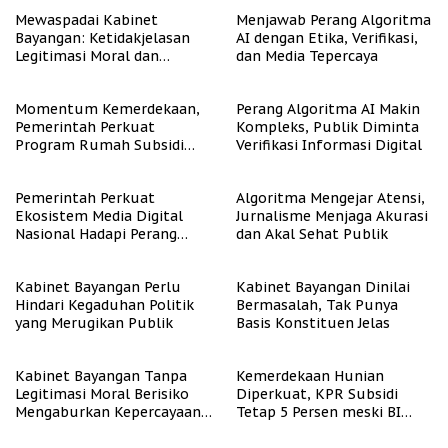
Mewaspadai Kabinet
Menjawab Perang Algoritma
Bayangan: Ketidakjelasan
AI dengan Etika, Verifikasi,
Legitimasi Moral dan
dan Media Tepercaya
Representasi
Momentum Kemerdekaan,
Perang Algoritma AI Makin
Pemerintah Perkuat
Kompleks, Publik Diminta
Program Rumah Subsidi
Verifikasi Informasi Digital
untuk Masyarakat
Berpenghasilan Rendah
Pemerintah Perkuat
Algoritma Mengejar Atensi,
Ekosistem Media Digital
Jurnalisme Menjaga Akurasi
Nasional Hadapi Perang
dan Akal Sehat Publik
Algoritma AI
Kabinet Bayangan Perlu
Kabinet Bayangan Dinilai
Hindari Kegaduhan Politik
Bermasalah, Tak Punya
yang Merugikan Publik
Basis Konstituen Jelas
Kabinet Bayangan Tanpa
Kemerdekaan Hunian
Legitimasi Moral Berisiko
Diperkuat, KPR Subsidi
Mengaburkan Kepercayaan
Tetap 5 Persen meski BI
Publik
Rate Naik