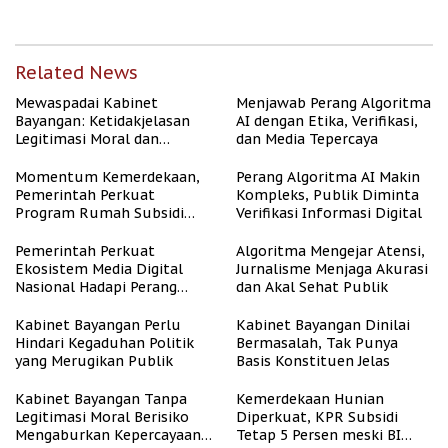
Related News
Mewaspadai Kabinet
Menjawab Perang Algoritma
Bayangan: Ketidakjelasan
AI dengan Etika, Verifikasi,
Legitimasi Moral dan
dan Media Tepercaya
Representasi
Momentum Kemerdekaan,
Perang Algoritma AI Makin
Pemerintah Perkuat
Kompleks, Publik Diminta
Program Rumah Subsidi
Verifikasi Informasi Digital
untuk Masyarakat
Berpenghasilan Rendah
Pemerintah Perkuat
Algoritma Mengejar Atensi,
Ekosistem Media Digital
Jurnalisme Menjaga Akurasi
Nasional Hadapi Perang
dan Akal Sehat Publik
Algoritma AI
Kabinet Bayangan Perlu
Kabinet Bayangan Dinilai
Hindari Kegaduhan Politik
Bermasalah, Tak Punya
yang Merugikan Publik
Basis Konstituen Jelas
Kabinet Bayangan Tanpa
Kemerdekaan Hunian
Legitimasi Moral Berisiko
Diperkuat, KPR Subsidi
Mengaburkan Kepercayaan
Tetap 5 Persen meski BI