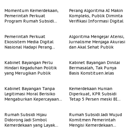
Representasi
Momentum Kemerdekaan,
Perang Algoritma AI Makin
Pemerintah Perkuat
Kompleks, Publik Diminta
Program Rumah Subsidi
Verifikasi Informasi Digital
untuk Masyarakat
Berpenghasilan Rendah
Pemerintah Perkuat
Algoritma Mengejar Atensi,
Ekosistem Media Digital
Jurnalisme Menjaga Akurasi
Nasional Hadapi Perang
dan Akal Sehat Publik
Algoritma AI
Kabinet Bayangan Perlu
Kabinet Bayangan Dinilai
Hindari Kegaduhan Politik
Bermasalah, Tak Punya
yang Merugikan Publik
Basis Konstituen Jelas
Kabinet Bayangan Tanpa
Kemerdekaan Hunian
Legitimasi Moral Berisiko
Diperkuat, KPR Subsidi
Mengaburkan Kepercayaan
Tetap 5 Persen meski BI
Publik
Rate Naik
Rumah Subsidi Hijau
Rumah Subsidi Jadi Wujud
Didorong Jadi Simbol
Komitmen Pemerintah
Kemerdekaan yang Layak
Mengisi Kemerdekaan
dan Asri
dengan Kesejahteraan