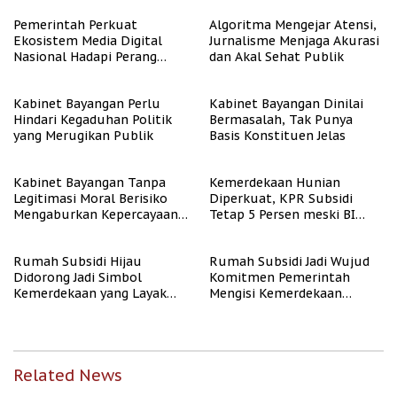
Berpenghasilan Rendah
Pemerintah Perkuat
Algoritma Mengejar Atensi,
Ekosistem Media Digital
Jurnalisme Menjaga Akurasi
Nasional Hadapi Perang
dan Akal Sehat Publik
Algoritma AI
Kabinet Bayangan Perlu
Kabinet Bayangan Dinilai
Hindari Kegaduhan Politik
Bermasalah, Tak Punya
yang Merugikan Publik
Basis Konstituen Jelas
Kabinet Bayangan Tanpa
Kemerdekaan Hunian
Legitimasi Moral Berisiko
Diperkuat, KPR Subsidi
Mengaburkan Kepercayaan
Tetap 5 Persen meski BI
Publik
Rate Naik
Rumah Subsidi Hijau
Rumah Subsidi Jadi Wujud
Didorong Jadi Simbol
Komitmen Pemerintah
Kemerdekaan yang Layak
Mengisi Kemerdekaan
dan Asri
dengan Kesejahteraan
Related News