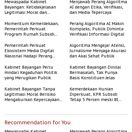
Mewaspadai Kabinet
Menjawab Perang Algoritma
Bayangan: Ketidakjelasan
AI dengan Etika, Verifikasi,
Legitimasi Moral dan
dan Media Tepercaya
Representasi
Momentum Kemerdekaan,
Perang Algoritma AI Makin
Pemerintah Perkuat
Kompleks, Publik Diminta
Program Rumah Subsidi
Verifikasi Informasi Digital
untuk Masyarakat
Berpenghasilan Rendah
Pemerintah Perkuat
Algoritma Mengejar Atensi,
Ekosistem Media Digital
Jurnalisme Menjaga Akurasi
Nasional Hadapi Perang
dan Akal Sehat Publik
Algoritma AI
Kabinet Bayangan Perlu
Kabinet Bayangan Dinilai
Hindari Kegaduhan Politik
Bermasalah, Tak Punya
yang Merugikan Publik
Basis Konstituen Jelas
Kabinet Bayangan Tanpa
Kemerdekaan Hunian
Legitimasi Moral Berisiko
Diperkuat, KPR Subsidi
Mengaburkan Kepercayaan
Tetap 5 Persen meski BI
Publik
Rate Naik
Recommendation for You
Mewaspadai Kabinet
Menjawab Perang Algoritma