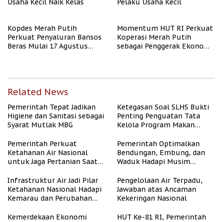
Usaha Kecil Naik Kelas
Pelaku Usaha Kecil
Kopdes Merah Putih
Momentum HUT RI Perkuat
Perkuat Penyaluran Bansos
Koperasi Merah Putih
Beras Mulai 17 Agustus
sebagai Penggerak Ekonomi
2026
Desa
Related News
Pemerintah Tepat Jadikan
Ketegasan Soal SLHS Bukti
Higiene dan Sanitasi sebagai
Penting Penguatan Tata
Syarat Mutlak MBG
Kelola Program Makan
Bergizi Gratis
Pemerintah Perkuat
Pemerintah Optimalkan
Ketahanan Air Nasional
Bendungan, Embung, dan
untuk Jaga Pertanian Saat
Waduk Hadapi Musim
Kemarau
Kemarau
Infrastruktur Air Jadi Pilar
Pengelolaan Air Terpadu,
Ketahanan Nasional Hadapi
Jawaban atas Ancaman
Kemarau dan Perubahan
Kekeringan Nasional
Iklim
Kemerdekaan Ekonomi
HUT Ke-81 RI, Pemerintah