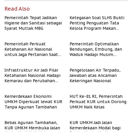
Read Also
Pemerintah Tepat Jadikan
Ketegasan Soal SLHS Bukti
Higiene dan Sanitasi sebagai
Penting Penguatan Tata
Syarat Mutlak MBG
Kelola Program Makan
Bergizi Gratis
Pemerintah Perkuat
Pemerintah Optimalkan
Ketahanan Air Nasional
Bendungan, Embung, dan
untuk Jaga Pertanian Saat
Waduk Hadapi Musim
Kemarau
Kemarau
Infrastruktur Air Jadi Pilar
Pengelolaan Air Terpadu,
Ketahanan Nasional Hadapi
Jawaban atas Ancaman
Kemarau dan Perubahan
Kekeringan Nasional
Iklim
Kemerdekaan Ekonomi
HUT Ke-81 RI, Pemerintah
UMKM Diperkuat lewat KUR
Perkuat KUR untuk Dorong
Tanpa Agunan Tambahan
UMKM Naik Kelas
Bebas Agunan Tambahan,
KUR UMKM Jadi Jalan
KUR UMKM Membuka Jalan
Kemerdekaan Modal bagi