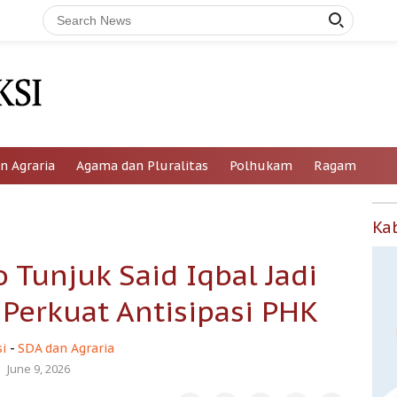
n Agraria
Agama dan Pluralitas
Polhukam
Ragam
Ka
 Tunjuk Said Iqbal Jadi
 Perkuat Antisipasi PHK
i
-
SDA dan Agraria
June 9, 2026