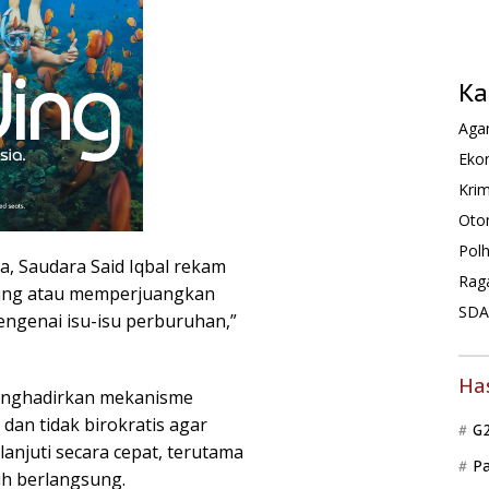
Ka
Agam
Ekon
Krim
Oto
Pol
, Saudara Said Iqbal rekam
Rag
pung atau memperjuangkan
SDA 
ngenai isu-isu perburuhan,”
Ha
menghadirkan mekanisme
 dan tidak birokratis agar
G
lanjuti secara cepat, terutama
P
ih berlangsung.