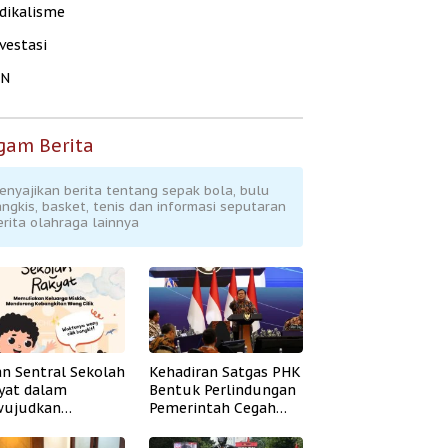
dikalisme
vestasi
KN
gam Berita
enyajikan berita tentang sepak bola, bulu
angkis, basket, tenis dan informasi seputaran
erita olahraga lainnya
an Sentral Sekolah
Kehadiran Satgas PHK
yat dalam
Bentuk Perlindungan
ujudkan
Pemerintah Cegah
idikan Inklusif
Badai PHK