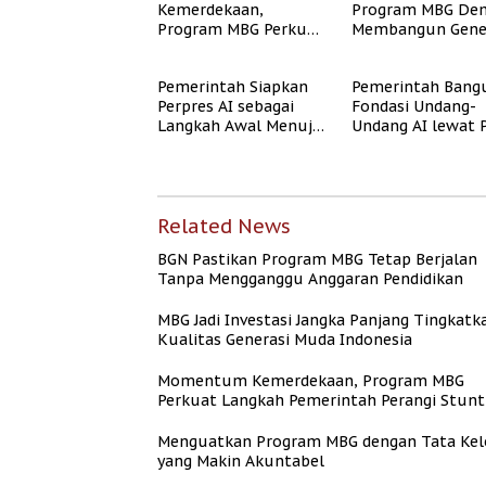
Kemerdekaan,
Program MBG De
Program MBG Perkuat
Membangun Gene
Langkah Pemerintah
Sehat dan Bebas
Perangi Stunting
Stunting
Pemerintah Siapkan
Pemerintah Bang
Perpres AI sebagai
Fondasi Undang-
Langkah Awal Menuju
Undang AI lewat 
Undang-Undang AI
Jalan dan Etika AI
Related News
BGN Pastikan Program MBG Tetap Berjalan
Tanpa Mengganggu Anggaran Pendidikan
MBG Jadi Investasi Jangka Panjang Tingkatk
Kualitas Generasi Muda Indonesia
Momentum Kemerdekaan, Program MBG
Perkuat Langkah Pemerintah Perangi Stunt
Menguatkan Program MBG dengan Tata Kel
yang Makin Akuntabel