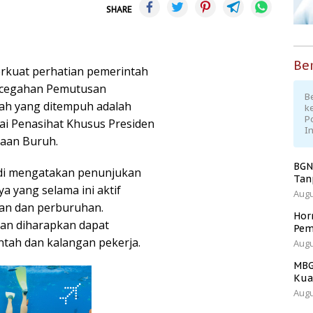
SHARE
Ber
erkuat perhatian pemerintah
encegahan Pemutusan
Be
kah yang ditempuh adalah
k
P
ai Penasihat Khusus Presiden
I
raan Buruh.
BGN
adi mengatakan penunjukan
Tan
a yang selama ini aktif
Augu
an dan perburuhan.
Hor
han diharapkan dapat
Pem
tah dan kalangan pekerja.
Augu
MBG
Kua
Augu