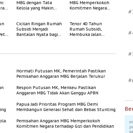
mi
MBG dengan Tata
MBG Memperkokoh
rasi
Kelola yang Makin
Komitmen Negara
#
Akuntabel
terhadap Gizi dan
Pendidikan
un
Cicilan Ringan Rumah
Tenor 40 Tahun
Subsidi Menjadi
Rumah Subsidi,
#
Peta
Bantalan Nyata bagi
Membuka Jalan
Pekerja Informal
Hunian Layak bagi
MBR
#
Hormati Putusan MK, Pemerintah Pastikan
Pemisahan Anggaran MBG Berjalan Terukur
#
an
Respon Putusan MK, Menkeu Pastikan
Anggaran MBG Tidak Akan Ganggu APBN
Papua Jadi Prioritas Program MBG Demi
Ber
ing
Membangun Generasi Sehat dan Bebas Stunting
ola
Pemisahan Anggaran MBG Memperkokoh
M
Komitmen Negara terhadap Gizi dan Pendidikan
p
p