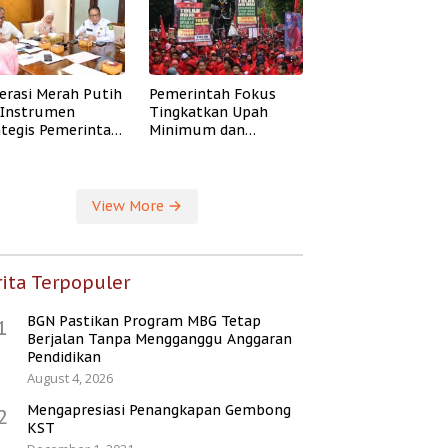
erasi Merah Putih
Pemerintah Fokus
i Instrumen
Tingkatkan Upah
ategis Pemerintah
Minimum dan
ingkatkan
Jaminan Sosial Buruh
ejahteraan Desa
View More
ita Terpopuler
BGN Pastikan Program MBG Tetap
1
Berjalan Tanpa Mengganggu Anggaran
Pendidikan
August 4, 2026
Mengapresiasi Penangkapan Gembong
2
KST