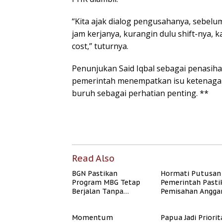
“Kita ajak dialog pengusahanya, sebelu
jam kerjanya, kurangin dulu shift-nya, k
cost,” tuturnya.
Penunjukan Said Iqbal sebagai penasiha
pemerintah menempatkan isu ketenagak
buruh sebagai perhatian penting. **
Read Also
BGN Pastikan
Hormati Putusan
Program MBG Tetap
Pemerintah Pasti
Berjalan Tanpa
Pemisahan Angga
Mengganggu
MBG Berjalan Ter
Anggaran Pendidikan
Momentum
Papua Jadi Priorit