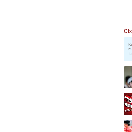
Ot
K
m
te