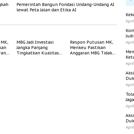
gkah
Pemerintah Bangun Fondasi Undang-Undang AI
lewat Peta Jalan dan Etika AI
Kek
April
Kom
Jud
 MK,
MBG Jadi Investasi
Respon Putusan MK,
April
kan
Jangka Panjang
Menkeu Pastikan
Men
ran
Tingkatkan Kualitas
Anggaran MBG Tidak
Ket
ukur
Generasi Muda
Akan Ganggu APBN
April
Indonesia
Aks
Duk
April
Tol
Jag
April
Aks
Duk
April