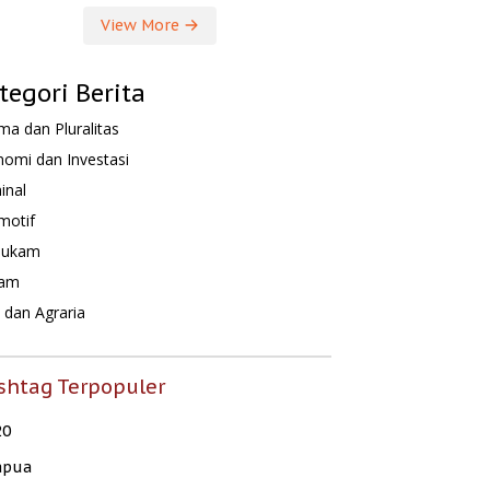
View More
tegori Berita
a dan Pluralitas
omi dan Investasi
inal
motif
hukam
am
dan Agraria
shtag Terpopuler
20
apua