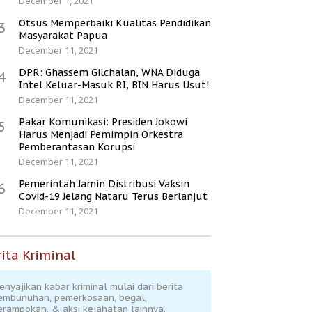
December 1, 2021
Otsus Memperbaiki Kualitas Pendidikan
3
Masyarakat Papua
December 11, 2021
DPR: Ghassem Gilchalan, WNA Diduga
4
Intel Keluar-Masuk RI, BIN Harus Usut!
December 11, 2021
Pakar Komunikasi: Presiden Jokowi
5
Harus Menjadi Pemimpin Orkestra
Pemberantasan Korupsi
December 11, 2021
Pemerintah Jamin Distribusi Vaksin
6
Covid-19 Jelang Nataru Terus Berlanjut
December 11, 2021
ita Kriminal
enyajikan kabar kriminal mulai dari berita
embunuhan, pemerkosaan, begal,
erampokan, & aksi kejahatan lainnya.