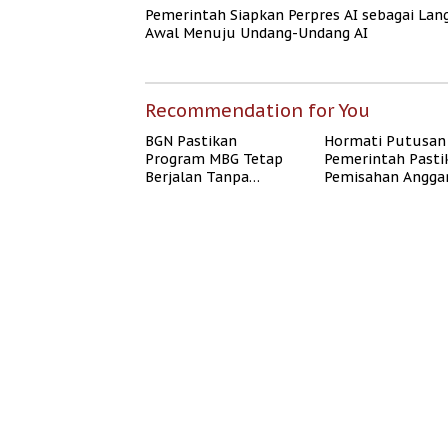
Pemerintah Siapkan Perpres AI sebagai Lan
Awal Menuju Undang-Undang AI
Recommendation for You
BGN Pastikan
Hormati Putusan
Program MBG Tetap
Pemerintah Pasti
Berjalan Tanpa
Pemisahan Angga
Mengganggu
MBG Berjalan Ter
Anggaran Pendidikan