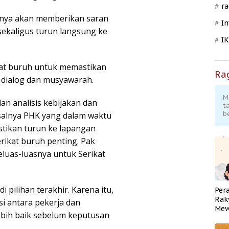
ra
irinya akan memberikan saran
In
 sekaligus turun langsung ke
I
at buruh untuk memastikan
Ra
 dialog dan musyawarah.
M
n analisis kebijakan dan
t
b
isalnya PHK yang dalam waktu
stikan turun ke lapangan
rikat buruh penting. Pak
luas-luasnya untuk Serikat
pilihan terakhir. Karena itu,
Per
Rak
 antara pekerja dan
Mew
ebih baik sebelum keputusan
Pend