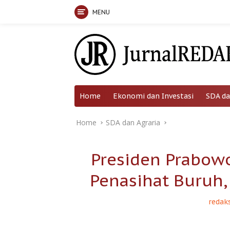
MENU
Skip
to
content
Home
Ekonomi dan Investasi
SDA da
Home
SDA dan Agraria
Presiden Prabowo
Penasihat Buruh,
redaks