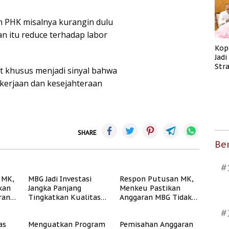
m PHK misalnya kurangin dulu
an itu reduce terhadap labor
Kop
Jad
Str
t khusus menjadi sinyal bahwa
Men
erjaan dan kesejahteraan
Kes
SHARE
Ber
#
 MK,
MBG Jadi Investasi
Respon Putusan MK,
kan
Jangka Panjang
Menkeu Pastikan
ran
Tingkatkan Kualitas
Anggaran MBG Tidak
ukur
Generasi Muda
Akan Ganggu APBN
#
Indonesia
as
Menguatkan Program
Pemisahan Anggaran