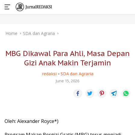
Skip
Home
SDA dan Agraria
to
content
MBG Dikawal Para Ahli, Masa Depan
Gizi Anak Makin Terjamin
redaksi
-
SDA dan Agraria
June 15, 2026
Oleh: Alexander Royce*)
Program Makan Bergizi Gratis (MBG) terus menjadi