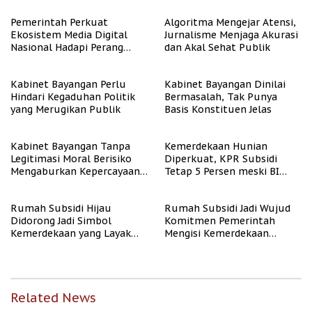
Berpenghasilan Rendah
Pemerintah Perkuat
Algoritma Mengejar Atensi,
Ekosistem Media Digital
Jurnalisme Menjaga Akurasi
Nasional Hadapi Perang
dan Akal Sehat Publik
Algoritma AI
Kabinet Bayangan Perlu
Kabinet Bayangan Dinilai
Hindari Kegaduhan Politik
Bermasalah, Tak Punya
yang Merugikan Publik
Basis Konstituen Jelas
Kabinet Bayangan Tanpa
Kemerdekaan Hunian
Legitimasi Moral Berisiko
Diperkuat, KPR Subsidi
Mengaburkan Kepercayaan
Tetap 5 Persen meski BI
Publik
Rate Naik
Rumah Subsidi Hijau
Rumah Subsidi Jadi Wujud
Didorong Jadi Simbol
Komitmen Pemerintah
Kemerdekaan yang Layak
Mengisi Kemerdekaan
dan Asri
dengan Kesejahteraan
Related News