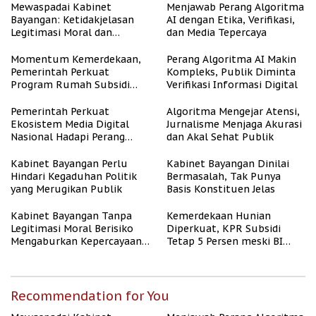
Mewaspadai Kabinet
Menjawab Perang Algoritma
Bayangan: Ketidakjelasan
AI dengan Etika, Verifikasi,
Legitimasi Moral dan
dan Media Tepercaya
Representasi
Momentum Kemerdekaan,
Perang Algoritma AI Makin
Pemerintah Perkuat
Kompleks, Publik Diminta
Program Rumah Subsidi
Verifikasi Informasi Digital
untuk Masyarakat
Berpenghasilan Rendah
Pemerintah Perkuat
Algoritma Mengejar Atensi,
Ekosistem Media Digital
Jurnalisme Menjaga Akurasi
Nasional Hadapi Perang
dan Akal Sehat Publik
Algoritma AI
Kabinet Bayangan Perlu
Kabinet Bayangan Dinilai
Hindari Kegaduhan Politik
Bermasalah, Tak Punya
yang Merugikan Publik
Basis Konstituen Jelas
Kabinet Bayangan Tanpa
Kemerdekaan Hunian
Legitimasi Moral Berisiko
Diperkuat, KPR Subsidi
Mengaburkan Kepercayaan
Tetap 5 Persen meski BI
Publik
Rate Naik
Recommendation for You