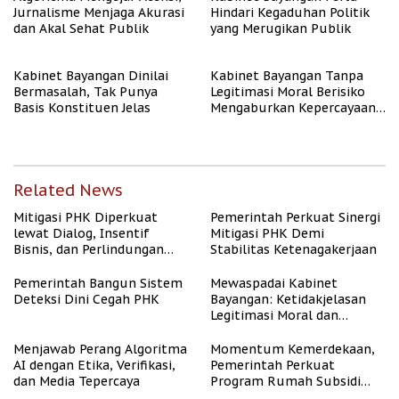
Jurnalisme Menjaga Akurasi
Hindari Kegaduhan Politik
dan Akal Sehat Publik
yang Merugikan Publik
Kabinet Bayangan Dinilai
Kabinet Bayangan Tanpa
Bermasalah, Tak Punya
Legitimasi Moral Berisiko
Basis Konstituen Jelas
Mengaburkan Kepercayaan
Publik
Related News
Mitigasi PHK Diperkuat
Pemerintah Perkuat Sinergi
lewat Dialog, Insentif
Mitigasi PHK Demi
Bisnis, dan Perlindungan
Stabilitas Ketenagakerjaan
Tenaga Kerja
Pemerintah Bangun Sistem
Mewaspadai Kabinet
Deteksi Dini Cegah PHK
Bayangan: Ketidakjelasan
Legitimasi Moral dan
Representasi
Menjawab Perang Algoritma
Momentum Kemerdekaan,
AI dengan Etika, Verifikasi,
Pemerintah Perkuat
dan Media Tepercaya
Program Rumah Subsidi
untuk Masyarakat