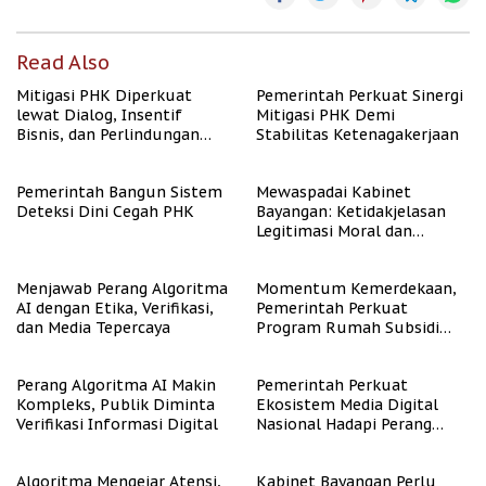
Read Also
Mitigasi PHK Diperkuat
Pemerintah Perkuat Sinergi
lewat Dialog, Insentif
Mitigasi PHK Demi
Bisnis, dan Perlindungan
Stabilitas Ketenagakerjaan
Tenaga Kerja
Pemerintah Bangun Sistem
Mewaspadai Kabinet
Deteksi Dini Cegah PHK
Bayangan: Ketidakjelasan
Legitimasi Moral dan
Representasi
Menjawab Perang Algoritma
Momentum Kemerdekaan,
AI dengan Etika, Verifikasi,
Pemerintah Perkuat
dan Media Tepercaya
Program Rumah Subsidi
untuk Masyarakat
Berpenghasilan Rendah
Perang Algoritma AI Makin
Pemerintah Perkuat
Kompleks, Publik Diminta
Ekosistem Media Digital
Verifikasi Informasi Digital
Nasional Hadapi Perang
Algoritma AI
Algoritma Mengejar Atensi,
Kabinet Bayangan Perlu