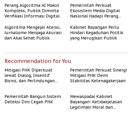
Berpenghasilan Rendah
Perang Algoritma AI Makin
Pemerintah Perkuat
Kompleks, Publik Diminta
Ekosistem Media Digital
Verifikasi Informasi Digital
Nasional Hadapi Perang
Algoritma AI
Algoritma Mengejar Atensi,
Kabinet Bayangan Perlu
Jurnalisme Menjaga Akurasi
Hindari Kegaduhan Politik
dan Akal Sehat Publik
yang Merugikan Publik
Recommendation for You
Mitigasi PHK Diperkuat
Pemerintah Perkuat Sinergi
lewat Dialog, Insentif
Mitigasi PHK Demi
Bisnis, dan Perlindungan
Stabilitas Ketenagakerjaan
Tenaga Kerja
Pemerintah Bangun Sistem
Mewaspadai Kabinet
Deteksi Dini Cegah PHK
Bayangan: Ketidakjelasan
Legitimasi Moral dan
Representasi