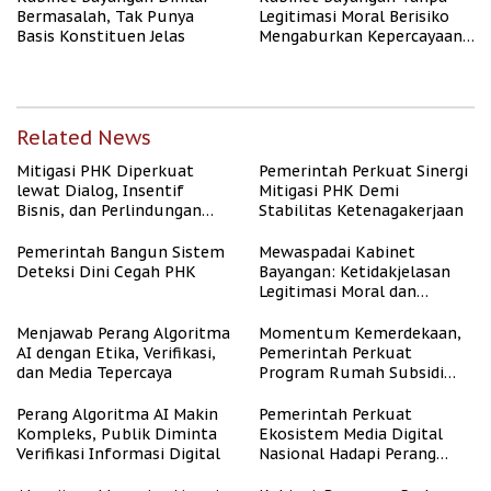
Bermasalah, Tak Punya
Legitimasi Moral Berisiko
Basis Konstituen Jelas
Mengaburkan Kepercayaan
Publik
Related News
Mitigasi PHK Diperkuat
Pemerintah Perkuat Sinergi
lewat Dialog, Insentif
Mitigasi PHK Demi
Bisnis, dan Perlindungan
Stabilitas Ketenagakerjaan
Tenaga Kerja
Pemerintah Bangun Sistem
Mewaspadai Kabinet
Deteksi Dini Cegah PHK
Bayangan: Ketidakjelasan
Legitimasi Moral dan
Representasi
Menjawab Perang Algoritma
Momentum Kemerdekaan,
AI dengan Etika, Verifikasi,
Pemerintah Perkuat
dan Media Tepercaya
Program Rumah Subsidi
untuk Masyarakat
Berpenghasilan Rendah
Perang Algoritma AI Makin
Pemerintah Perkuat
Kompleks, Publik Diminta
Ekosistem Media Digital
Verifikasi Informasi Digital
Nasional Hadapi Perang
Algoritma AI