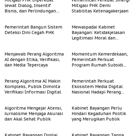
Mitigasi PHK Diperkuat
Pemerintah Perkuat Sinergi
lewat Dialog, Insentif
Mitigasi PHK Demi
Bisnis, dan Perlindungan
Stabilitas Ketenagakerjaan
Tenaga Kerja
Pemerintah Bangun Sistem
Mewaspadai Kabinet
Deteksi Dini Cegah PHK
Bayangan: Ketidakjelasan
Legitimasi Moral dan
Representasi
Menjawab Perang Algoritma
Momentum Kemerdekaan,
AI dengan Etika, Verifikasi,
Pemerintah Perkuat
dan Media Tepercaya
Program Rumah Subsidi
untuk Masyarakat
Berpenghasilan Rendah
Perang Algoritma AI Makin
Pemerintah Perkuat
Kompleks, Publik Diminta
Ekosistem Media Digital
Verifikasi Informasi Digital
Nasional Hadapi Perang
Algoritma AI
Algoritma Mengejar Atensi,
Kabinet Bayangan Perlu
Jurnalisme Menjaga Akurasi
Hindari Kegaduhan Politik
dan Akal Sehat Publik
yang Merugikan Publik
Kabinet Bayangan Dinilai
Kabinet Bayangan Tanpa