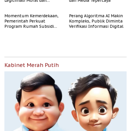
Legitimasi Moral dan
dan Media Tepercaya
Representasi
Momentum Kemerdekaan,
Perang Algoritma AI Makin
Pemerintah Perkuat
Kompleks, Publik Diminta
Program Rumah Subsidi
Verifikasi Informasi Digital
untuk Masyarakat
Berpenghasilan Rendah
Kabinet Merah Putih