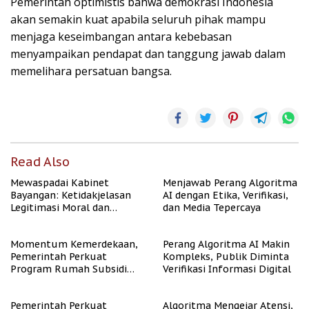
Pemerintah optimistis bahwa demokrasi Indonesia
akan semakin kuat apabila seluruh pihak mampu
menjaga keseimbangan antara kebebasan
menyampaikan pendapat dan tanggung jawab dalam
memelihara persatuan bangsa.
Read Also
Mewaspadai Kabinet
Menjawab Perang Algoritma
Bayangan: Ketidakjelasan
AI dengan Etika, Verifikasi,
Legitimasi Moral dan
dan Media Tepercaya
Representasi
Momentum Kemerdekaan,
Perang Algoritma AI Makin
Pemerintah Perkuat
Kompleks, Publik Diminta
Program Rumah Subsidi
Verifikasi Informasi Digital
untuk Masyarakat
Berpenghasilan Rendah
Pemerintah Perkuat
Algoritma Mengejar Atensi,