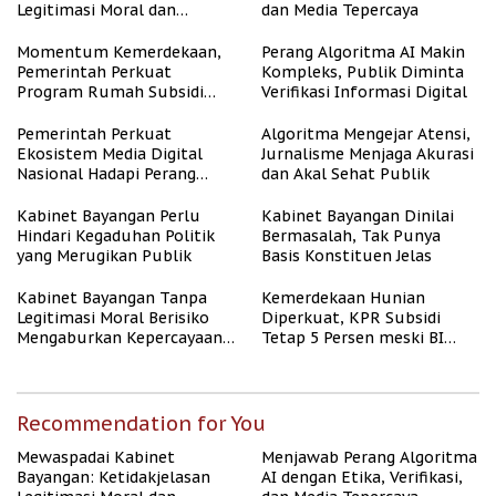
Legitimasi Moral dan
dan Media Tepercaya
Representasi
Momentum Kemerdekaan,
Perang Algoritma AI Makin
Pemerintah Perkuat
Kompleks, Publik Diminta
Program Rumah Subsidi
Verifikasi Informasi Digital
untuk Masyarakat
Berpenghasilan Rendah
Pemerintah Perkuat
Algoritma Mengejar Atensi,
Ekosistem Media Digital
Jurnalisme Menjaga Akurasi
Nasional Hadapi Perang
dan Akal Sehat Publik
Algoritma AI
Kabinet Bayangan Perlu
Kabinet Bayangan Dinilai
Hindari Kegaduhan Politik
Bermasalah, Tak Punya
yang Merugikan Publik
Basis Konstituen Jelas
Kabinet Bayangan Tanpa
Kemerdekaan Hunian
Legitimasi Moral Berisiko
Diperkuat, KPR Subsidi
Mengaburkan Kepercayaan
Tetap 5 Persen meski BI
Publik
Rate Naik
Recommendation for You
Mewaspadai Kabinet
Menjawab Perang Algoritma
Bayangan: Ketidakjelasan
AI dengan Etika, Verifikasi,