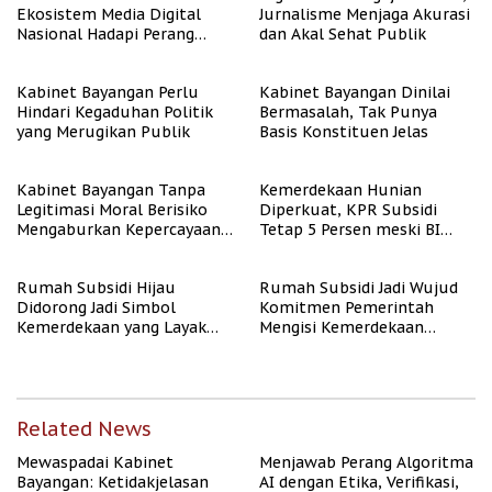
Ekosistem Media Digital
Jurnalisme Menjaga Akurasi
Nasional Hadapi Perang
dan Akal Sehat Publik
Algoritma AI
Kabinet Bayangan Perlu
Kabinet Bayangan Dinilai
Hindari Kegaduhan Politik
Bermasalah, Tak Punya
yang Merugikan Publik
Basis Konstituen Jelas
Kabinet Bayangan Tanpa
Kemerdekaan Hunian
Legitimasi Moral Berisiko
Diperkuat, KPR Subsidi
Mengaburkan Kepercayaan
Tetap 5 Persen meski BI
Publik
Rate Naik
Rumah Subsidi Hijau
Rumah Subsidi Jadi Wujud
Didorong Jadi Simbol
Komitmen Pemerintah
Kemerdekaan yang Layak
Mengisi Kemerdekaan
dan Asri
dengan Kesejahteraan
Related News
Mewaspadai Kabinet
Menjawab Perang Algoritma
Bayangan: Ketidakjelasan
AI dengan Etika, Verifikasi,