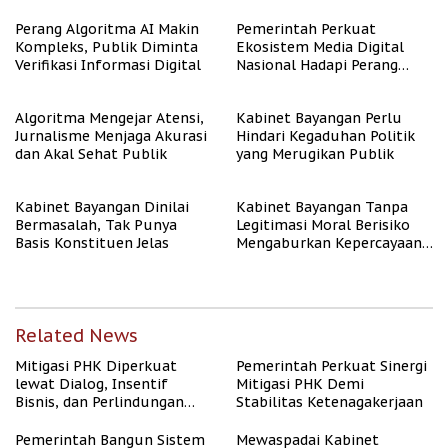
Berpenghasilan Rendah
Perang Algoritma AI Makin
Pemerintah Perkuat
Kompleks, Publik Diminta
Ekosistem Media Digital
Verifikasi Informasi Digital
Nasional Hadapi Perang
Algoritma AI
Algoritma Mengejar Atensi,
Kabinet Bayangan Perlu
Jurnalisme Menjaga Akurasi
Hindari Kegaduhan Politik
dan Akal Sehat Publik
yang Merugikan Publik
Kabinet Bayangan Dinilai
Kabinet Bayangan Tanpa
Bermasalah, Tak Punya
Legitimasi Moral Berisiko
Basis Konstituen Jelas
Mengaburkan Kepercayaan
Publik
Related News
Mitigasi PHK Diperkuat
Pemerintah Perkuat Sinergi
lewat Dialog, Insentif
Mitigasi PHK Demi
Bisnis, dan Perlindungan
Stabilitas Ketenagakerjaan
Tenaga Kerja
Pemerintah Bangun Sistem
Mewaspadai Kabinet