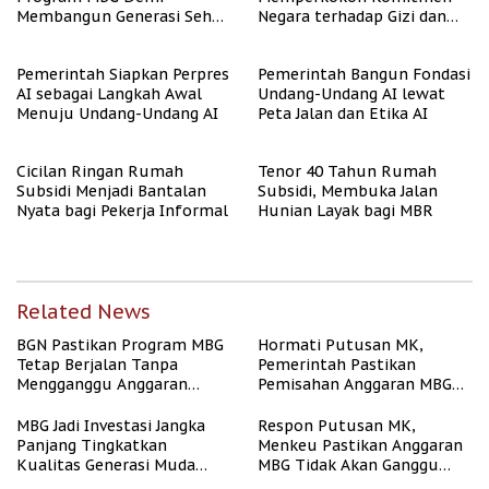
Membangun Generasi Sehat
Negara terhadap Gizi dan
dan Bebas Stunting
Pendidikan
Pemerintah Siapkan Perpres
Pemerintah Bangun Fondasi
AI sebagai Langkah Awal
Undang-Undang AI lewat
Menuju Undang-Undang AI
Peta Jalan dan Etika AI
Cicilan Ringan Rumah
Tenor 40 Tahun Rumah
Subsidi Menjadi Bantalan
Subsidi, Membuka Jalan
Nyata bagi Pekerja Informal
Hunian Layak bagi MBR
Related News
BGN Pastikan Program MBG
Hormati Putusan MK,
Tetap Berjalan Tanpa
Pemerintah Pastikan
Mengganggu Anggaran
Pemisahan Anggaran MBG
Pendidikan
Berjalan Terukur
MBG Jadi Investasi Jangka
Respon Putusan MK,
Panjang Tingkatkan
Menkeu Pastikan Anggaran
Kualitas Generasi Muda
MBG Tidak Akan Ganggu
Indonesia
APBN