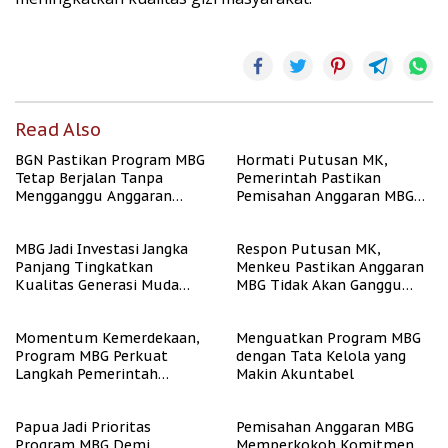
Read Also
BGN Pastikan Program MBG
Hormati Putusan MK,
Tetap Berjalan Tanpa
Pemerintah Pastikan
Mengganggu Anggaran
Pemisahan Anggaran MBG
Pendidikan
Berjalan Terukur
MBG Jadi Investasi Jangka
Respon Putusan MK,
Panjang Tingkatkan
Menkeu Pastikan Anggaran
Kualitas Generasi Muda
MBG Tidak Akan Ganggu
Indonesia
APBN
Momentum Kemerdekaan,
Menguatkan Program MBG
Program MBG Perkuat
dengan Tata Kelola yang
Langkah Pemerintah
Makin Akuntabel
Perangi Stunting
Papua Jadi Prioritas
Pemisahan Anggaran MBG
Program MBG Demi
Memperkokoh Komitmen