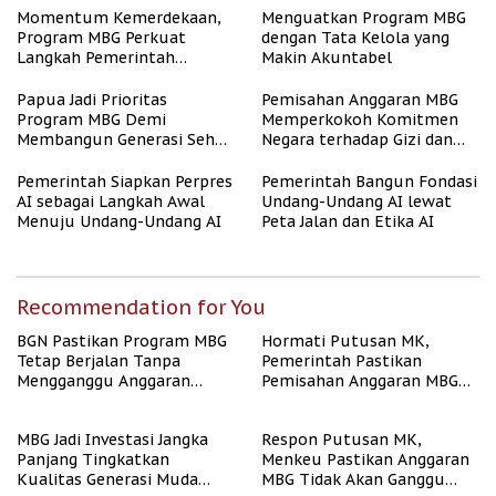
Momentum Kemerdekaan,
Menguatkan Program MBG
Program MBG Perkuat
dengan Tata Kelola yang
Langkah Pemerintah
Makin Akuntabel
Perangi Stunting
Papua Jadi Prioritas
Pemisahan Anggaran MBG
Program MBG Demi
Memperkokoh Komitmen
Membangun Generasi Sehat
Negara terhadap Gizi dan
dan Bebas Stunting
Pendidikan
Pemerintah Siapkan Perpres
Pemerintah Bangun Fondasi
AI sebagai Langkah Awal
Undang-Undang AI lewat
Menuju Undang-Undang AI
Peta Jalan dan Etika AI
Recommendation for You
BGN Pastikan Program MBG
Hormati Putusan MK,
Tetap Berjalan Tanpa
Pemerintah Pastikan
Mengganggu Anggaran
Pemisahan Anggaran MBG
Pendidikan
Berjalan Terukur
MBG Jadi Investasi Jangka
Respon Putusan MK,
Panjang Tingkatkan
Menkeu Pastikan Anggaran
Kualitas Generasi Muda
MBG Tidak Akan Ganggu