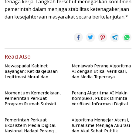
tenaga kerja. Langkah tersebut menegaskan komitmen
pemerintah dalam menjaga stabilitas ketenagakerjaan
dan kesejahteraan masyarakat secara berkelanjutan.*
Read Also
Mewaspadai Kabinet
Menjawab Perang Algoritma
Bayangan: Ketidakjelasan
AI dengan Etika, Verifikasi,
Legitimasi Moral dan
dan Media Tepercaya
Representasi
Momentum Kemerdekaan,
Perang Algoritma AI Makin
Pemerintah Perkuat
Kompleks, Publik Diminta
Program Rumah Subsidi
Verifikasi Informasi Digital
untuk Masyarakat
Berpenghasilan Rendah
Pemerintah Perkuat
Algoritma Mengejar Atensi,
Ekosistem Media Digital
Jurnalisme Menjaga Akurasi
Nasional Hadapi Perang
dan Akal Sehat Publik