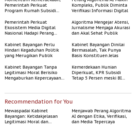
Pemerintah Perkuat
Kompleks, Publik Diminta
Program Rumah Subsidi
Verifikasi Informasi Digital
untuk Masyarakat
Berpenghasilan Rendah
Pemerintah Perkuat
Algoritma Mengejar Atensi,
Ekosistem Media Digital
Jurnalisme Menjaga Akurasi
Nasional Hadapi Perang
dan Akal Sehat Publik
Algoritma AI
Kabinet Bayangan Perlu
Kabinet Bayangan Dinilai
Hindari Kegaduhan Politik
Bermasalah, Tak Punya
yang Merugikan Publik
Basis Konstituen Jelas
Kabinet Bayangan Tanpa
Kemerdekaan Hunian
Legitimasi Moral Berisiko
Diperkuat, KPR Subsidi
Mengaburkan Kepercayaan
Tetap 5 Persen meski BI
Publik
Rate Naik
Recommendation for You
Mewaspadai Kabinet
Menjawab Perang Algoritma
Bayangan: Ketidakjelasan
AI dengan Etika, Verifikasi,
Legitimasi Moral dan
dan Media Tepercaya
Representasi