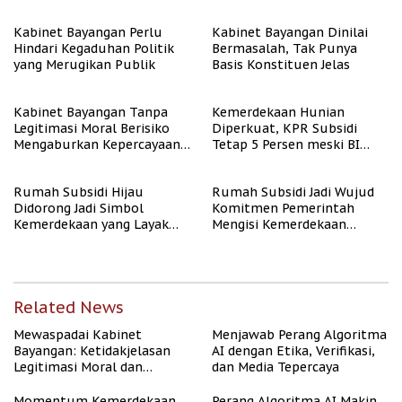
Algoritma AI
Kabinet Bayangan Perlu
Kabinet Bayangan Dinilai
Hindari Kegaduhan Politik
Bermasalah, Tak Punya
yang Merugikan Publik
Basis Konstituen Jelas
Kabinet Bayangan Tanpa
Kemerdekaan Hunian
Legitimasi Moral Berisiko
Diperkuat, KPR Subsidi
Mengaburkan Kepercayaan
Tetap 5 Persen meski BI
Publik
Rate Naik
Rumah Subsidi Hijau
Rumah Subsidi Jadi Wujud
Didorong Jadi Simbol
Komitmen Pemerintah
Kemerdekaan yang Layak
Mengisi Kemerdekaan
dan Asri
dengan Kesejahteraan
Related News
Mewaspadai Kabinet
Menjawab Perang Algoritma
Bayangan: Ketidakjelasan
AI dengan Etika, Verifikasi,
Legitimasi Moral dan
dan Media Tepercaya
Representasi
Momentum Kemerdekaan,
Perang Algoritma AI Makin