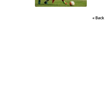
Posts
« Back
pagination