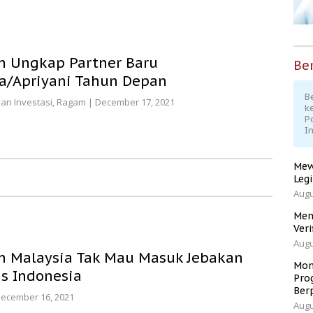
ih Ungkap Partner Baru
Ber
ia/Apriyani Tahun Depan
Be
an Investasi
,
Ragam
|
December 17, 2021
k
P
I
Mew
Leg
Augu
Men
Veri
Augu
ih Malaysia Tak Mau Masuk Jebakan
Mom
s Indonesia
Pro
Ber
ecember 16, 2021
Augu