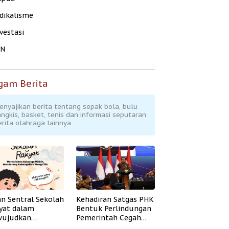
dikalisme
vestasi
KN
gam Berita
enyajikan berita tentang sepak bola, bulu
angkis, basket, tenis dan informasi seputaran
erita olahraga lainnya
an Sentral Sekolah
Kehadiran Satgas PHK
yat dalam
Bentuk Perlindungan
ujudkan
Pemerintah Cegah
idikan Inklusif
Badai PHK