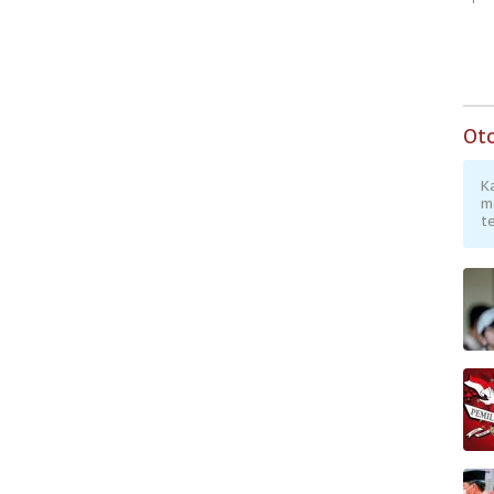
Ot
K
m
te