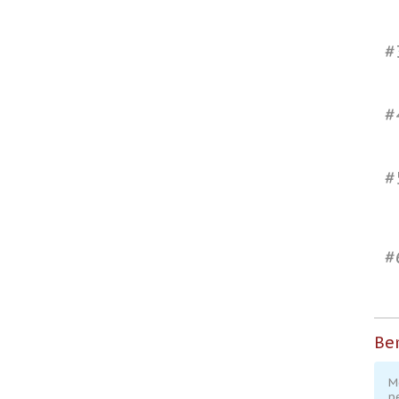
#
#
#
#
Ber
M
p