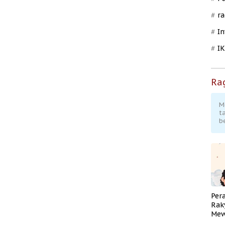
ra
In
I
Ra
M
t
b
Per
Rak
Mew
Pend