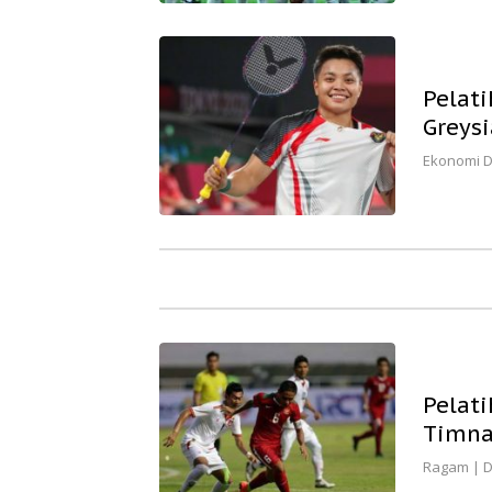
Pelat
Greys
Ekonomi D
Pelat
Timna
Ragam
|
D