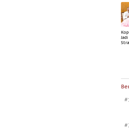
Kop
Jad
Str
Men
Kes
Ber
#
#