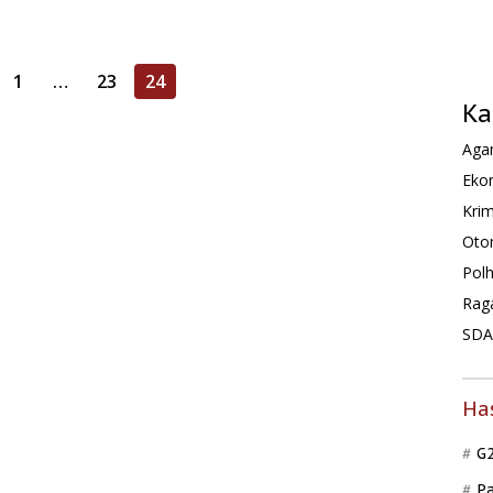
1
…
23
24
Ka
Agam
Ekon
Krim
Oto
Pol
Rag
SDA 
Ha
G
P