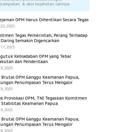
erampokan, & aksi kejahatan lainnya.
ejaman OPM Harus Dihentikan Secara Tegas
 23, 2025
itmen Tegas Pemerintah, Perang Terhadap
i Daring Semakin Digencarkan
 11, 2025
gutuk Kebiadaban OPM yang Tebar
akutan dan Penderitaan
 9, 2025
i Brutal OPM Ganggu Keamanan Papua,
ungan Penumpasan Terus Mengalir
 9, 2025
ak Provokasi OPM, TNI Tegaskan Komitmen
a Stabilitas Keamanan Papua
 9, 2025
i Brutal OPM Ganggu Keamanan Papua,
ungan Penumpasan Terus Mengalir
 8, 2025