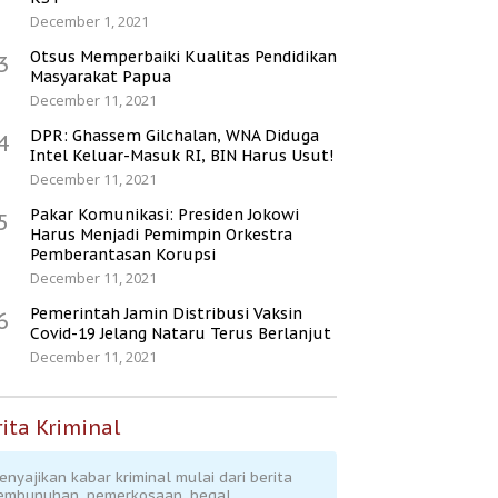
December 1, 2021
Otsus Memperbaiki Kualitas Pendidikan
3
Masyarakat Papua
December 11, 2021
DPR: Ghassem Gilchalan, WNA Diduga
4
Intel Keluar-Masuk RI, BIN Harus Usut!
December 11, 2021
Pakar Komunikasi: Presiden Jokowi
5
Harus Menjadi Pemimpin Orkestra
Pemberantasan Korupsi
December 11, 2021
Pemerintah Jamin Distribusi Vaksin
6
Covid-19 Jelang Nataru Terus Berlanjut
December 11, 2021
ita Kriminal
enyajikan kabar kriminal mulai dari berita
embunuhan, pemerkosaan, begal,