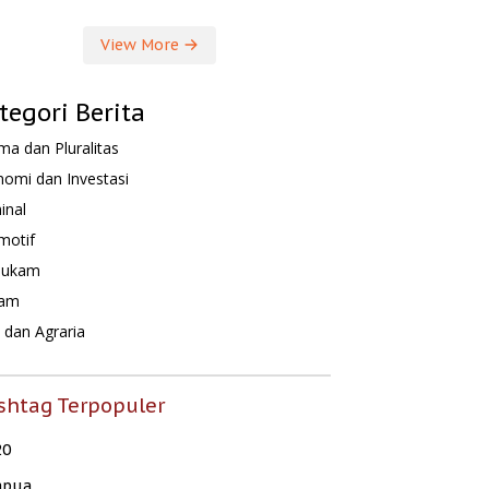
View More
tegori Berita
a dan Pluralitas
omi dan Investasi
inal
motif
hukam
am
dan Agraria
shtag Terpopuler
20
apua