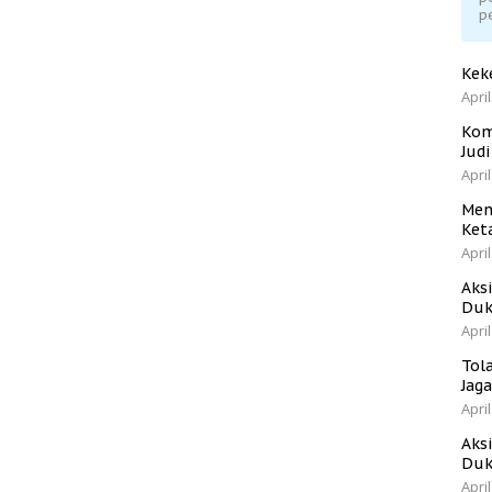
p
Kek
April
Kom
Jud
April
Men
Ket
April
Aks
Duk
April
Tol
Jag
April
Aks
Duk
April