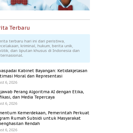
ita Terbaru
rita terbaru hari ini dari peristiwa,
ecelakaan, kriminal, hukum, berita unik,
olitik, dan liputan khusus di Indonesia dan
nternasional.
aspadai Kabinet Bayangan: Ketidakjelasan
itimasi Moral dan Representasi
st 6, 2026
jawab Perang Algoritma AI dengan Etika,
fikasi, dan Media Tepercaya
st 6, 2026
entum Kemerdekaan, Pemerintah Perkuat
gram Rumah Subsidi untuk Masyarakat
penghasilan Rendah
st 6, 2026