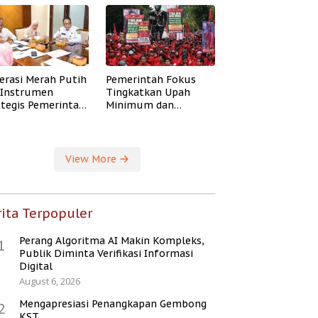
erasi Merah Putih
Pemerintah Fokus
i Instrumen
Tingkatkan Upah
ategis Pemerintah
Minimum dan
ingkatkan
Jaminan Sosial Buruh
ejahteraan Desa
View More
ita Terpopuler
Perang Algoritma AI Makin Kompleks,
1
Publik Diminta Verifikasi Informasi
Digital
August 6, 2026
Mengapresiasi Penangkapan Gembong
2
KST