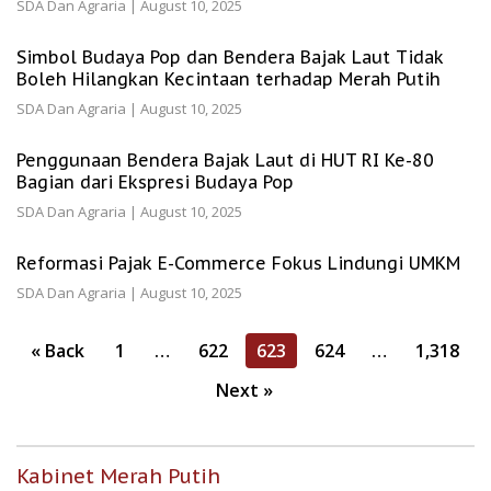
SDA Dan Agraria
|
August 10, 2025
Simbol Budaya Pop dan Bendera Bajak Laut Tidak
Boleh Hilangkan Kecintaan terhadap Merah Putih
SDA Dan Agraria
|
August 10, 2025
Penggunaan Bendera Bajak Laut di HUT RI Ke-80
Bagian dari Ekspresi Budaya Pop
SDA Dan Agraria
|
August 10, 2025
Reformasi Pajak E-Commerce Fokus Lindungi UMKM
SDA Dan Agraria
|
August 10, 2025
Posts
« Back
1
…
622
623
624
…
1,318
pagination
Next »
Kabinet Merah Putih