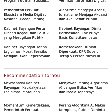
Program Rumah Subsidi
Verifikasi Informasi Digital
untuk Masyarakat
Berpenghasilan Rendah
Pemerintah Perkuat
Algoritma Mengejar Atensi,
Ekosistem Media Digital
Jurnalisme Menjaga Akurasi
Nasional Hadapi Perang
dan Akal Sehat Publik
Algoritma AI
Kabinet Bayangan Perlu
Kabinet Bayangan Dinilai
Hindari Kegaduhan Politik
Bermasalah, Tak Punya
yang Merugikan Publik
Basis Konstituen Jelas
Kabinet Bayangan Tanpa
Kemerdekaan Hunian
Legitimasi Moral Berisiko
Diperkuat, KPR Subsidi
Mengaburkan Kepercayaan
Tetap 5 Persen meski BI
Publik
Rate Naik
Recommendation for You
Mewaspadai Kabinet
Menjawab Perang Algoritma
Bayangan: Ketidakjelasan
AI dengan Etika, Verifikasi,
Legitimasi Moral dan
dan Media Tepercaya
Representasi
Momentum Kemerdekaan,
Perang Algoritma AI Makin
Pemerintah Perkuat
Kompleks, Publik Diminta