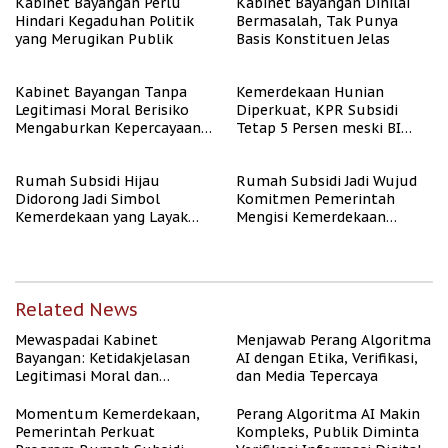
Kabinet Bayangan Perlu
Kabinet Bayangan Dinilai
Hindari Kegaduhan Politik
Bermasalah, Tak Punya
yang Merugikan Publik
Basis Konstituen Jelas
Kabinet Bayangan Tanpa
Kemerdekaan Hunian
Legitimasi Moral Berisiko
Diperkuat, KPR Subsidi
Mengaburkan Kepercayaan
Tetap 5 Persen meski BI
Publik
Rate Naik
Rumah Subsidi Hijau
Rumah Subsidi Jadi Wujud
Didorong Jadi Simbol
Komitmen Pemerintah
Kemerdekaan yang Layak
Mengisi Kemerdekaan
dan Asri
dengan Kesejahteraan
Related News
Mewaspadai Kabinet
Menjawab Perang Algoritma
Bayangan: Ketidakjelasan
AI dengan Etika, Verifikasi,
Legitimasi Moral dan
dan Media Tepercaya
Representasi
Momentum Kemerdekaan,
Perang Algoritma AI Makin
Pemerintah Perkuat
Kompleks, Publik Diminta