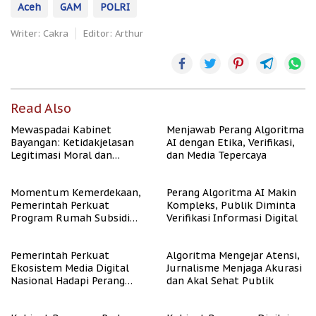
Aceh
GAM
POLRI
Writer: Cakra
Editor: Arthur
Read Also
Mewaspadai Kabinet
Menjawab Perang Algoritma
Bayangan: Ketidakjelasan
AI dengan Etika, Verifikasi,
Legitimasi Moral dan
dan Media Tepercaya
Representasi
Momentum Kemerdekaan,
Perang Algoritma AI Makin
Pemerintah Perkuat
Kompleks, Publik Diminta
Program Rumah Subsidi
Verifikasi Informasi Digital
untuk Masyarakat
Berpenghasilan Rendah
Pemerintah Perkuat
Algoritma Mengejar Atensi,
Ekosistem Media Digital
Jurnalisme Menjaga Akurasi
Nasional Hadapi Perang
dan Akal Sehat Publik
Algoritma AI