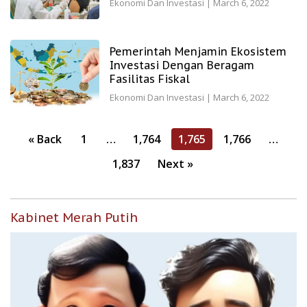
Ekonomi Dan Investasi
|
March 6, 2022
Pemerintah Menjamin Ekosistem
Investasi Dengan Beragam
Fasilitas Fiskal
Ekonomi Dan Investasi
|
March 6, 2022
Posts
« Back
1
…
1,764
1,765
1,766
…
pagination
1,837
Next »
Kabinet Merah Putih