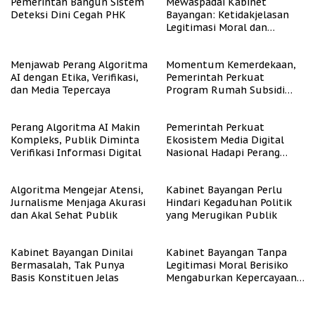
Pemerintah Bangun Sistem
Mewaspadai Kabinet
Deteksi Dini Cegah PHK
Bayangan: Ketidakjelasan
Legitimasi Moral dan
Representasi
Menjawab Perang Algoritma
Momentum Kemerdekaan,
AI dengan Etika, Verifikasi,
Pemerintah Perkuat
dan Media Tepercaya
Program Rumah Subsidi
untuk Masyarakat
Berpenghasilan Rendah
Perang Algoritma AI Makin
Pemerintah Perkuat
Kompleks, Publik Diminta
Ekosistem Media Digital
Verifikasi Informasi Digital
Nasional Hadapi Perang
Algoritma AI
Algoritma Mengejar Atensi,
Kabinet Bayangan Perlu
Jurnalisme Menjaga Akurasi
Hindari Kegaduhan Politik
dan Akal Sehat Publik
yang Merugikan Publik
Kabinet Bayangan Dinilai
Kabinet Bayangan Tanpa
Bermasalah, Tak Punya
Legitimasi Moral Berisiko
Basis Konstituen Jelas
Mengaburkan Kepercayaan
Publik