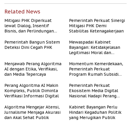
Related News
Mitigasi PHK Diperkuat
Pemerintah Perkuat Sinergi
lewat Dialog, Insentif
Mitigasi PHK Demi
Bisnis, dan Perlindungan
Stabilitas Ketenagakerjaan
Tenaga Kerja
Pemerintah Bangun Sistem
Mewaspadai Kabinet
Deteksi Dini Cegah PHK
Bayangan: Ketidakjelasan
Legitimasi Moral dan
Representasi
Menjawab Perang Algoritma
Momentum Kemerdekaan,
AI dengan Etika, Verifikasi,
Pemerintah Perkuat
dan Media Tepercaya
Program Rumah Subsidi
untuk Masyarakat
Berpenghasilan Rendah
Perang Algoritma AI Makin
Pemerintah Perkuat
Kompleks, Publik Diminta
Ekosistem Media Digital
Verifikasi Informasi Digital
Nasional Hadapi Perang
Algoritma AI
Algoritma Mengejar Atensi,
Kabinet Bayangan Perlu
Jurnalisme Menjaga Akurasi
Hindari Kegaduhan Politik
dan Akal Sehat Publik
yang Merugikan Publik