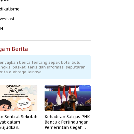
dikalisme
vestasi
KN
gam Berita
enyajikan berita tentang sepak bola, bulu
angkis, basket, tenis dan informasi seputaran
erita olahraga lainnya
an Sentral Sekolah
Kehadiran Satgas PHK
yat dalam
Bentuk Perlindungan
ujudkan
Pemerintah Cegah
idikan Inklusif
Badai PHK