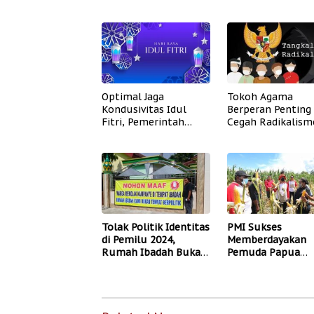
Perdamaian di Papua
Ekonomi Nasiona
Optimal Jaga
Tokoh Agama
Kondusivitas Idul
Berperan Penting
Fitri, Pemerintah
Cegah Radikalism
Hadir Beri Pelayanan
Masyarakat
Prima pada
Masyarakat
Tolak Politik Identitas
PMI Sukses
di Pemilu 2024,
Memberdayakan
Rumah Ibadah Bukan
Pemuda Papua
Tempat Kampanye
Giatkan Pertania