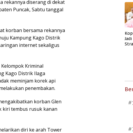
 rekannya diserang di dekat
paten Puncak, Sabtu tanggal
 ssat korban bersama rekannya
Kop
nuju Kampung Kago Distrik
Jad
Str
aringan internet sekaligus
Men
Kes
 Kelompok Kriminal
g Kago Distrik Ilaga
ndak meminjam korek api
 melakukan penembakan.
Ber
mengakibatkan korban Glen
#
kiri tembus rusuk kanan
#
larikan diri ke arah Tower