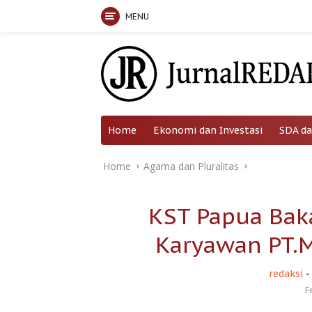
MENU
Skip
to
content
Home
Ekonomi dan Investasi
SDA da
Home
Agama dan Pluralitas
KST Papua Bak
Karyawan PT.
redaksi
-
F