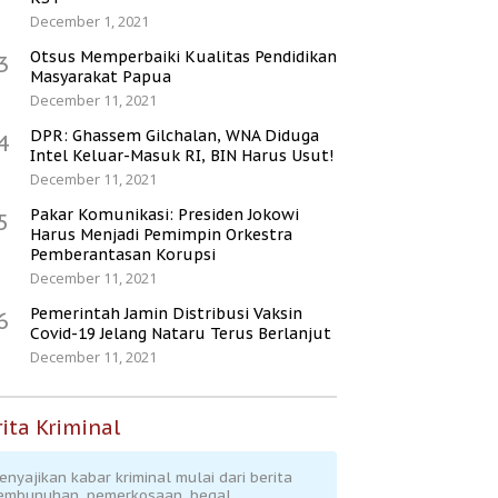
December 1, 2021
Otsus Memperbaiki Kualitas Pendidikan
3
Masyarakat Papua
December 11, 2021
DPR: Ghassem Gilchalan, WNA Diduga
4
Intel Keluar-Masuk RI, BIN Harus Usut!
December 11, 2021
Pakar Komunikasi: Presiden Jokowi
5
Harus Menjadi Pemimpin Orkestra
Pemberantasan Korupsi
December 11, 2021
Pemerintah Jamin Distribusi Vaksin
6
Covid-19 Jelang Nataru Terus Berlanjut
December 11, 2021
ita Kriminal
enyajikan kabar kriminal mulai dari berita
embunuhan, pemerkosaan, begal,