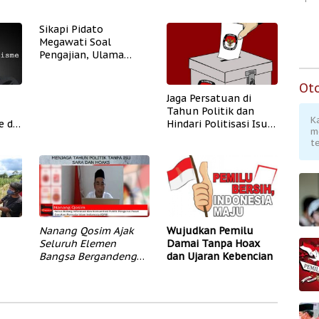
l
Berkat Upaya
Pemerintah-Apkam
Pemerintah
Pastikan Idul Fitri
Sikapi Pidato
Kondusif
Megawati Soal
Pengajian, Ulama
Serukan Prasangka
Baik
Ot
Jaga Persatuan di
Tahun Politik dan
K
e di
Hindari Politisasi Isu
m
Agama
te
Nanang Qosim Ajak
Wujudkan Pemilu
Seluruh Elemen
Damai Tanpa Hoax
Bangsa Bergandengan
dan Ujaran Kebencian
n
Tangan Jaga Tahun
Politik dan Pemilu
2024 Terbebas Isu
SARA dan Hoaks