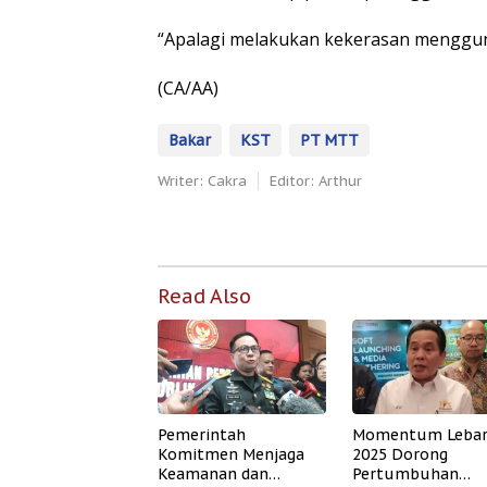
“Apalagi melakukan kekerasan menggunak
(CA/AA)
Bakar
KST
PT MTT
Writer: Cakra
Editor: Arthur
Read Also
Pemerintah
Momentum Leba
Komitmen Menjaga
2025 Dorong
Keamanan dan
Pertumbuhan