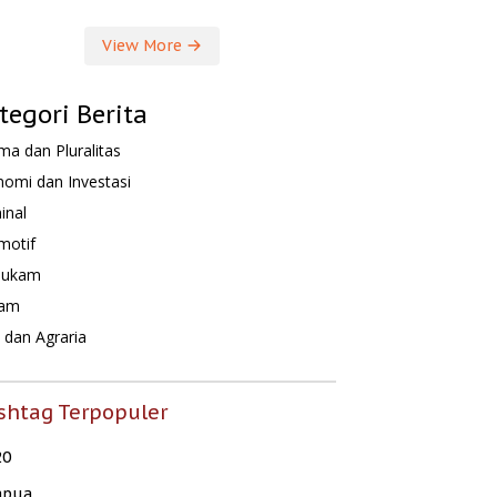
View More
tegori Berita
a dan Pluralitas
omi dan Investasi
inal
motif
hukam
am
dan Agraria
shtag Terpopuler
20
apua