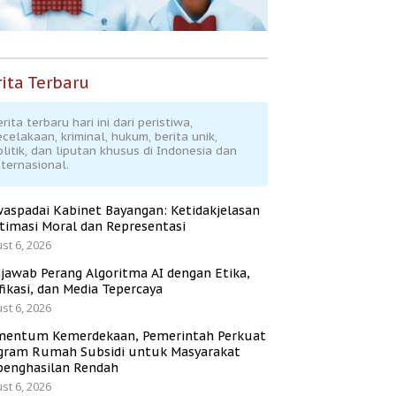
ita Terbaru
rita terbaru hari ini dari peristiwa,
ecelakaan, kriminal, hukum, berita unik,
olitik, dan liputan khusus di Indonesia dan
nternasional.
aspadai Kabinet Bayangan: Ketidakjelasan
itimasi Moral dan Representasi
st 6, 2026
jawab Perang Algoritma AI dengan Etika,
fikasi, dan Media Tepercaya
st 6, 2026
entum Kemerdekaan, Pemerintah Perkuat
gram Rumah Subsidi untuk Masyarakat
penghasilan Rendah
st 6, 2026