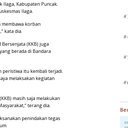
k Ilaga, Kabupaten Puncak.
uskesmas Ilaga.
#
da membawa korban
 kata dia.
#
 Bersenjata (KKB) juga
yang berada di Bandara
#
peristiwa itu kembali terjadi.
paya melaksakan kegiatan
#
(KKB) masih saja melakukan
asyarakat,” terang dia.
Ber
aksanakan penindakan tegas
M
kum.
p