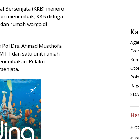
nal Bersenjata (KKB) meneror
lain menembak, KKB diduga
dan rumah warga di
Ka
Agam
 Pol Drs. Ahmad Musthofa
Ekon
MTT dan satu unit rumah
Krim
penembakan. Pelaku
Oto
senjata.
Pol
Rag
SDA 
Ha
G
P