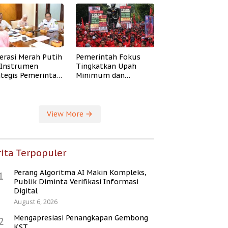
erasi Merah Putih
Pemerintah Fokus
i Instrumen
Tingkatkan Upah
ategis Pemerintah
Minimum dan
ingkatkan
Jaminan Sosial Buruh
ejahteraan Desa
View More
ita Terpopuler
Perang Algoritma AI Makin Kompleks,
1
Publik Diminta Verifikasi Informasi
Digital
August 6, 2026
Mengapresiasi Penangkapan Gembong
2
KST