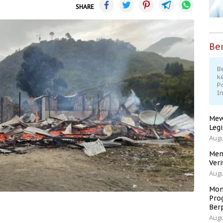
SHARE
Ber
Be
k
P
I
Mew
Leg
Augu
Men
Veri
Augu
Mom
Pro
Ber
Augu