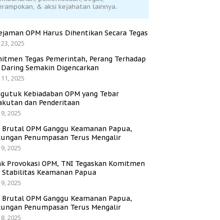
erampokan, & aksi kejahatan lainnya.
ejaman OPM Harus Dihentikan Secara Tegas
 23, 2025
itmen Tegas Pemerintah, Perang Terhadap
i Daring Semakin Digencarkan
 11, 2025
gutuk Kebiadaban OPM yang Tebar
akutan dan Penderitaan
 9, 2025
i Brutal OPM Ganggu Keamanan Papua,
ungan Penumpasan Terus Mengalir
 9, 2025
ak Provokasi OPM, TNI Tegaskan Komitmen
a Stabilitas Keamanan Papua
 9, 2025
i Brutal OPM Ganggu Keamanan Papua,
ungan Penumpasan Terus Mengalir
 8, 2025