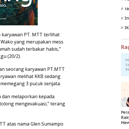
ra
In
I
 karyawan PT. MTT terlihat
ng Wako yang merupakan mess
Ra
umah sudah terbakar habis,”
gu (20/2).
M
t
kan seorang karyawan PT.MTT
b
 karyawan melihat KKB sedang
il memegang 3 pucuk senjata.
n dan melaporkan kepada
tolong mengevakuasi,” terang
Per
Rak
Mew
 MTT atas nama Glen Sumampo
Pend