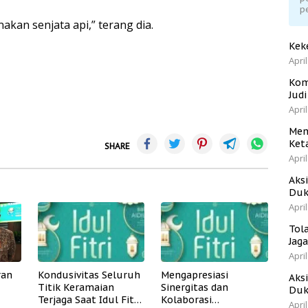
p
an senjata api,” terang dia.
Kek
April
Kom
Jud
April
Men
Ket
SHARE
April
Aks
Duk
April
Tol
Jag
April
ran
Kondusivitas Seluruh
Mengapresiasi
Aks
Titik Keramaian
Sinergitas dan
Duk
Terjaga Saat Idul Fitri
Kolaborasi
April