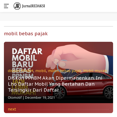
Skip
to
mobil bebas pajak
content
diskon PPnBM
,
mobil
,
mobil bebas pajak
,
Mobil murah
Diskon PPnBM Akan Dipermanenkan. Ini
Lho Daftar Mobil Yang Bertahan Dan
Tersingkir Dari Daftar
Otomotif
|
December 19, 2021
next