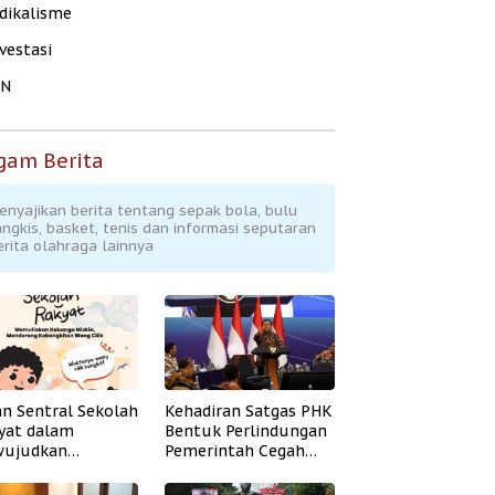
dikalisme
vestasi
KN
gam Berita
enyajikan berita tentang sepak bola, bulu
angkis, basket, tenis dan informasi seputaran
erita olahraga lainnya
an Sentral Sekolah
Kehadiran Satgas PHK
yat dalam
Bentuk Perlindungan
ujudkan
Pemerintah Cegah
idikan Inklusif
Badai PHK