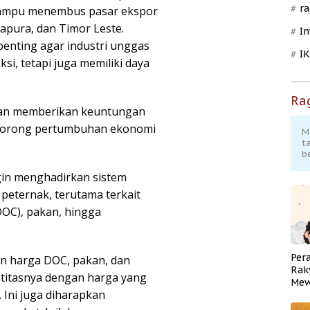
ra
mampu menembus pasar ekspor
gapura, dan Timor Leste.
In
penting agar industri unggas
I
ksi, tetapi juga memiliki daya
Ra
 akan memberikan keuntungan
ndorong pertumbuhan ekonomi
M
t
b
in menghadirkan sistem
peternak, terutama terkait
DOC), pakan, hingga
Per
n harga DOC, pakan, dan
Rak
antitasnya dengan harga yang
Mew
Ini juga diharapkan
Pend