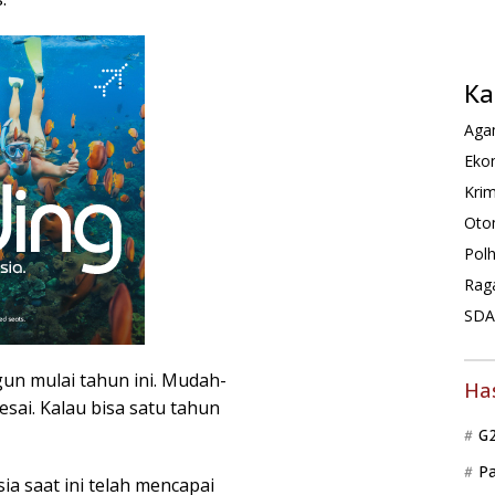
Ka
Agam
Ekon
Krim
Oto
Pol
Rag
SDA 
gun mulai tahun ini. Mudah-
Ha
ai. Kalau bisa satu tahun
G
P
 saat ini telah mencapai