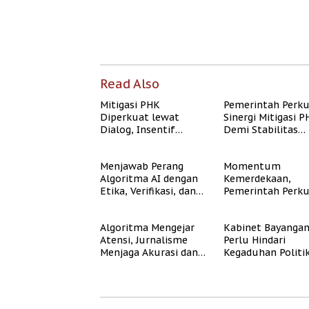
Read Also
Mitigasi PHK
Pemerintah Perk
Diperkuat lewat
Sinergi Mitigasi 
Dialog, Insentif
Demi Stabilitas
Bisnis, dan
Ketenagakerjaan
Perlindungan Tenaga
Menjawab Perang
Momentum
Kerja
Algoritma AI dengan
Kemerdekaan,
Etika, Verifikasi, dan
Pemerintah Perk
Media Tepercaya
Program Rumah
Subsidi untuk
Algoritma Mengejar
Kabinet Bayanga
Masyarakat
Atensi, Jurnalisme
Perlu Hindari
Berpenghasilan
Menjaga Akurasi dan
Kegaduhan Politi
Rendah
Akal Sehat Publik
yang Merugikan
Publik