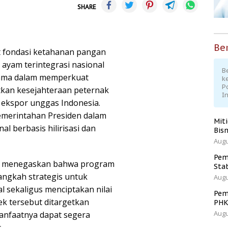
SHARE
Ber
t fondasi ketahanan pangan
ayam terintegrasi nasional
Be
utama dalam memperkuat
k
P
kan kesejahteraan peternak
I
 ekspor unggas Indonesia.
 pemerintahan Presiden dalam
Mit
 berbasis hilirisasi dan
Bisn
Augu
Pem
an menegaskan bahwa program
Sta
langkah strategis untuk
Augu
sekaligus menciptakan nilai
Pem
k tersebut ditargetkan
PH
Augu
anfaatnya dapat segera
.