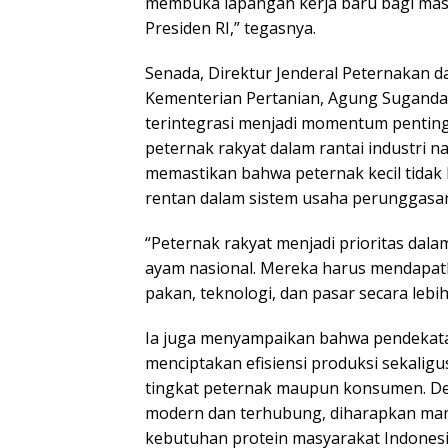
membuka lapangan kerja baru bagi masy
Presiden RI,” tegasnya.
Senada, Direktur Jenderal Peternakan 
Kementerian Pertanian, Agung Suganda
terintegrasi menjadi momentum pentin
peternak rakyat dalam rantai industri n
memastikan bahwa peternak kecil tidak l
rentan dalam sistem usaha perunggasa
“Peternak rakyat menjadi prioritas dal
ayam nasional. Mereka harus mendapatk
pakan, teknologi, dan pasar secara lebih 
Ia juga menyampaikan bahwa pendekata
menciptakan efisiensi produksi sekaligus
tingkat peternak maupun konsumen. De
modern dan terhubung, diharapkan m
kebutuhan protein masyarakat Indonesi