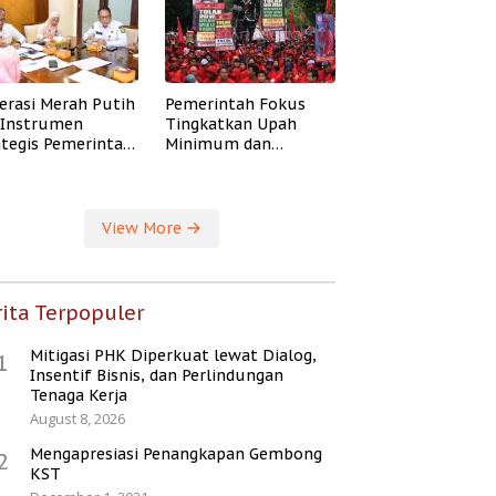
erasi Merah Putih
Pemerintah Fokus
i Instrumen
Tingkatkan Upah
ategis Pemerintah
Minimum dan
ingkatkan
Jaminan Sosial Buruh
ejahteraan Desa
View More
ita Terpopuler
Mitigasi PHK Diperkuat lewat Dialog,
1
Insentif Bisnis, dan Perlindungan
Tenaga Kerja
August 8, 2026
Mengapresiasi Penangkapan Gembong
2
KST