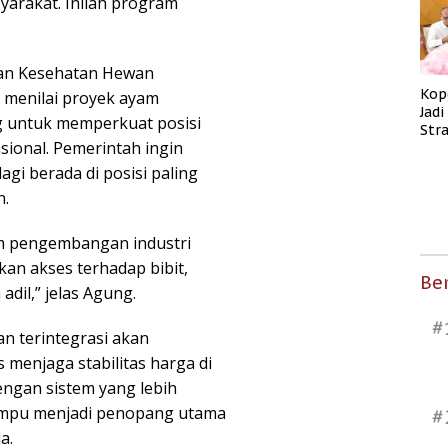
arakat. Inilah program
dan Kesehatan Hewan
Kop
 menilai proyek ayam
Jad
g untuk memperkuat posisi
Str
asional. Pemerintah ingin
Men
Kes
agi berada di posisi paling
n.
am pengembangan industri
an akses terhadap bibit,
Ber
adil,” jelas Agung.
#
n terintegrasi akan
 menjaga stabilitas harga di
ngan sistem yang lebih
ampu menjadi penopang utama
#
a.