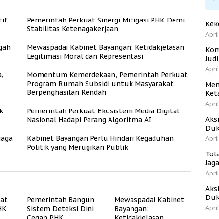
tif
Pemerintah Perkuat Sinergi Mitigasi PHK Demi
Kek
Stabilitas Ketenagakerjaan
April
gah
Mewaspadai Kabinet Bayangan: Ketidakjelasan
Kom
Legitimasi Moral dan Representasi
Jud
April
a,
Momentum Kemerdekaan, Pemerintah Perkuat
Program Rumah Subsidi untuk Masyarakat
Men
Berpenghasilan Rendah
Ket
April
k
Pemerintah Perkuat Ekosistem Media Digital
Aks
Nasional Hadapi Perang Algoritma AI
Duk
jaga
Kabinet Bayangan Perlu Hindari Kegaduhan
April
Politik yang Merugikan Publik
Tol
Jag
April
Aks
Duk
uat
Pemerintah Bangun
Mewaspadai Kabinet
April
PHK
Sistem Deteksi Dini
Bayangan:
Cegah PHK
Ketidakjelasan