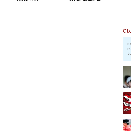
Legitimasi Moral dan
Representasi
Ot
K
m
te