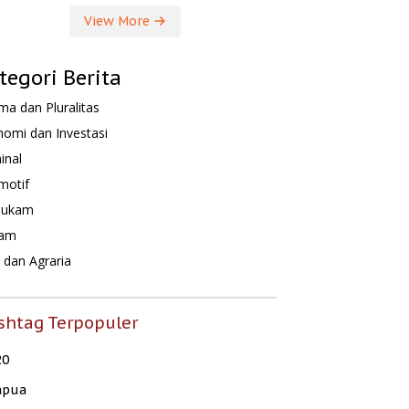
View More
tegori Berita
a dan Pluralitas
omi dan Investasi
inal
motif
hukam
am
dan Agraria
shtag Terpopuler
20
apua