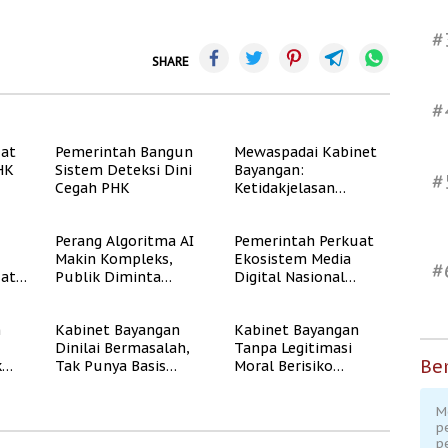
#
SHARE
#
uat
Pemerintah Bangun
Mewaspadai Kabinet
PHK
Sistem Deteksi Dini
Bayangan:
#
Cegah PHK
Ketidakjelasan
Legitimasi Moral dan
Representasi
Perang Algoritma AI
Pemerintah Perkuat
Makin Kompleks,
Ekosistem Media
#
uat
Publik Diminta
Digital Nasional
Verifikasi Informasi
Hadapi Perang
Digital
Algoritma AI
n
Kabinet Bayangan
Kabinet Bayangan
Dinilai Bermasalah,
Tanpa Legitimasi
Ber
k
Tak Punya Basis
Moral Berisiko
Konstituen Jelas
Mengaburkan
Kepercayaan Publik
M
p
p