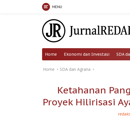
MENU
Skip
to
content
Home
Ekonomi dan Investasi
SDA da
Home
SDA dan Agraria
Ketahanan Pang
Proyek Hilirisasi A
redaks