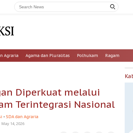
n Agraria
Agama dan Pluralitas
Polhukam
Ragam
Ka
an Diperkuat melalui
yam Terintegrasi Nasional
i
-
SDA dan Agraria
May 14, 2026