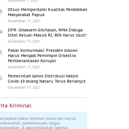
December 1, 2021
Otsus Memperbaiki Kualitas Pendidikan
3
Masyarakat Papua
December 11, 2021
DPR: Ghassem Gilchalan, WNA Diduga
4
Intel Keluar-Masuk RI, BIN Harus Usut!
December 11, 2021
Pakar Komunikasi: Presiden Jokowi
5
Harus Menjadi Pemimpin Orkestra
Pemberantasan Korupsi
December 11, 2021
Pemerintah Jamin Distribusi Vaksin
6
Covid-19 Jelang Nataru Terus Berlanjut
December 11, 2021
ita Kriminal
enyajikan kabar kriminal mulai dari berita
embunuhan, pemerkosaan, begal,
erampokan, & aksi kejahatan lainnya.